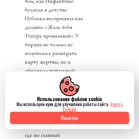
том, как Инфантино
буллили в детстве.
Публика восприняла как
должно. «Жаль тебя.
Теперь проваливай». У
тирана не только не
получилось разыграть
карту жертвы, но и
обнажило тотальный
отрыв диктатора от
реальности. Воистину,
тираны, жулики и
Использование файлов cookie
Мы используем куки для улучшения работы сайта.
Узнать
диктаторы так похожи
больше
друг на друга.
Понятно
День 8. Понедельник. А
где же главный