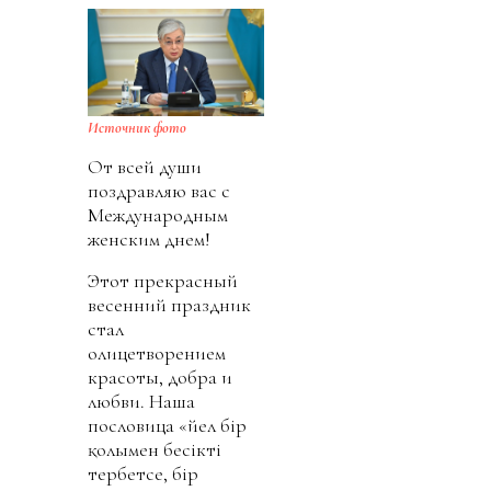
Источник фото
От всей души
поздравляю вас с
Международным
женским днем!
Этот прекрасный
весенний праздник
стал
олицетворением
красоты, добра и
любви. Наша
пословица «Әйел бір
қолымен бесікті
тербетсе, бір