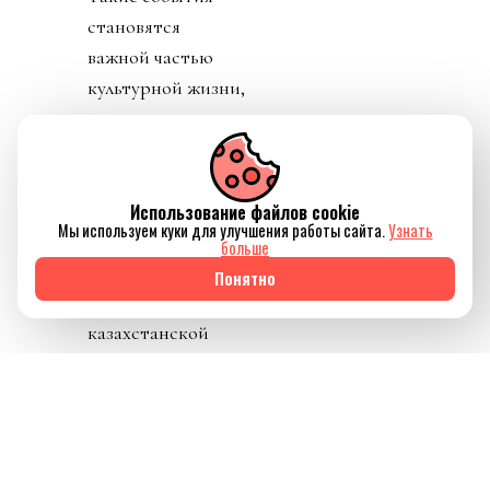
становятся
важной частью
культурной жизни,
привлекают
внимание к
концертной
индустрии и
Использование файлов cookie
Мы используем куки для улучшения работы сайта.
Узнать
подтверждают
больше
интерес мировых
Понятно
артистов к
казахстанской
публике.
3 сентября артист
выступит в
Астане
на Astana Arena, а 5