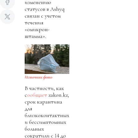
изменению
статусов в Ashyq
связан с учетом
течения
«омикрон-
штамма».
Источник фото
В частности, как
с
ообщает
zakon.kz,
срок карантина
для
близкоконтактных
и бессимптомных
больных
сократили с 14 до