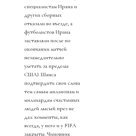
специалистам Ирана и
других сборных
отказали во въезде, а
футболистов Ирана
заставляли после по
окончании матчей
незамедлительно
улетать за пределы
США). Шанса
подтвердить свои слова
тем самым миллионам и
миллиардам счастливых
людей лысый през не
дал: комменты, как
всегда, у него и у FIFA
закрыты. Чиновник