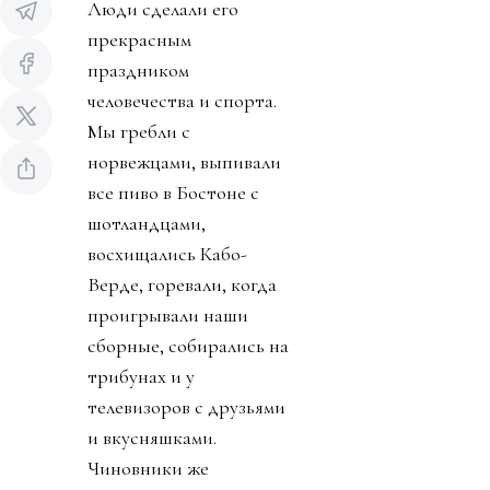
Люди сделали его
прекрасным
праздником
человечества и спорта.
Мы гребли с
норвежцами, выпивали
все пиво в Бостоне с
шотландцами,
восхищались Кабо-
Верде, горевали, когда
проигрывали наши
сборные, собирались на
трибунах и у
телевизоров с друзьями
и вкусняшками.
Чиновники же