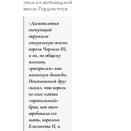
учился в шотландской
школе Гордонстоун.
«
Десятилетия
спекуляций
окружали
сексуальную жизнь
короля Чарльза III,
и он, по общему
мнению,
«раскрылся» как
минимум дважды.
Неназванный друг
сказал, что король
не смог найти
«правильный»
брак, как того
требовала его
мать, королева
Елизавета II, и