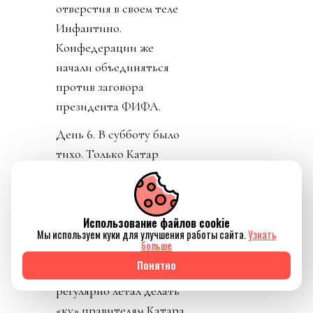
отверстия в своем теле
Инфантино.
Конфедерации же
начали объединяться
против заговора
президента ФИФА.
День 6. В субботу было
тихо. Только Катар
заявил о своей
поддержке Инфантино.
Напомню, шеф ФИФА и
Использование файлов cookie
чемпионат у них провел,
Мы используем куки для улучшения работы сайта.
Узнать
больше
и на их джете летал по
Понятно
всему свету, и лично
регулярно летал делать
«ку» правителям Катара.