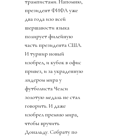
трампистами. Напомню,
президент ФИФА уже
два года изо всей
шершавости языка
полирует филейную
часть президента США.
И турнир новый
изобрел, и кубок в офис
привез, и за украденную
лидером мира у
футболиста Челси
золотую медаль не стал
говорить. И даже
изобрел премию мира,
чтобы вручить
Дональду. Собрату по