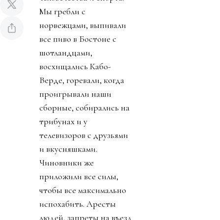
Мы гребли с
норвежцами, выпивали
все пиво в Бостоне с
шотландцами,
восхищались Кабо-
Верде, горевали, когда
проигрывали наши
сборные, собирались на
трибунах и у
телевизоров с друзьями
и вкусняшками.
Чиновники же
приложили все силы,
чтобы все максимально
испохабить. Аресты
людей, запреты на въезд