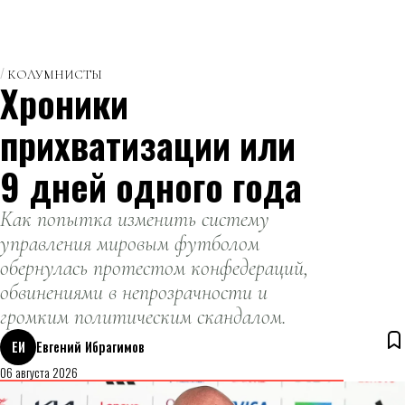
КОЛУМНИСТЫ
Хроники
прихватизации или
9 дней одного года
Как попытка изменить систему
управления мировым футболом
обернулась протестом конфедераций,
обвинениями в непрозрачности и
громким политическим скандалом.
ЕИ
Евгений Ибрагимов
06 августа 2026