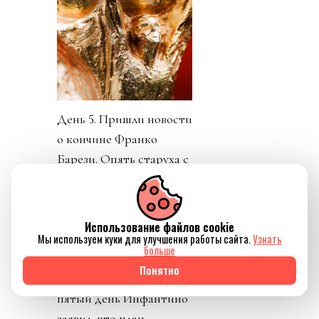
День 5. Пришли новости
о кончине Франко
Барези. Опять старуха с
косой забрала не того
старика. УЕФА заявили
о потере доверия к
Использование файлов cookie
Инфантино. Как
Мы используем куки для улучшения работы сайта.
Узнать
больше
говорится, Борман
Понятно
понял, что проиграл. На
пятый день Инфантино
заявил, что план