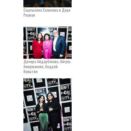
Сыргылана Халилова и Дари
Росман
Диляра Айдарбекова, Айгуль
Амиржанова, Андрей
Копытин