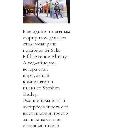
Еще одним приятным
сюрпризом для всех
стал розыгрыш
подарков от Saks
Fifth Avenue Almaty.
А хедлайнером
вечера стал
виртуозный
композитор и
пианист Stephen
Ridley.
Эмоциональность и
экспрессивность его
выступления просто
зашкаливала и не
оставила никого