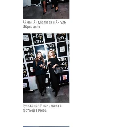
Айман Андаспаева и Айгуль
Ибраимова
Гульжамал Иманбекова с
гостьей вечера