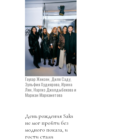
Гаухар Жексен, Диля Саду,
Зульфия Худиярова, Ирина
Лян, Наргиз Джолдыбекова и
Маржан Маркаметова
День рождения Saks
не мог пройти без
модного показа, и
гости стали