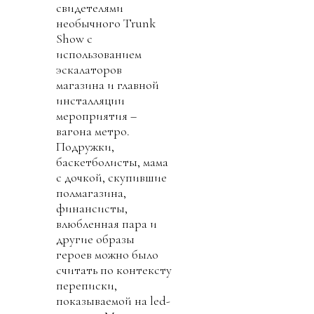
свидетелями
необычного Trunk
Show с
использованием
эскалаторов
магазина и главной
инсталляции
мероприятия –
вагона метро.
Подружки,
баскетболисты, мама
с дочкой, скупившие
полмагазина,
финансисты,
влюбленная пара и
другие образы
героев можно было
считать по контексту
переписки,
показываемой на led-