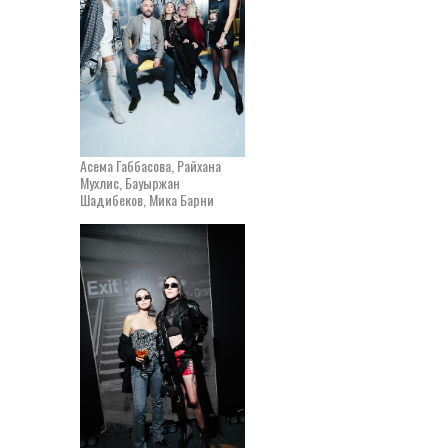
Асема Габбасова, Райхана
Мухлис, Бауыржан
Шадибеков, Мика Барни