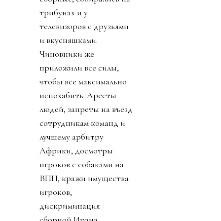
трибунах и у
телевизоров с друзьями
и вкусняшками.
Чиновники же
приложили все силы,
чтобы все максимально
испохабить. Аресты
людей, запреты на въезд
сотрудникам команд и
лучшему арбитру
Африки, досмотры
игроков с собаками на
ВПП, кражи имущества
игроков,
дискриминация
сборной Ирана,