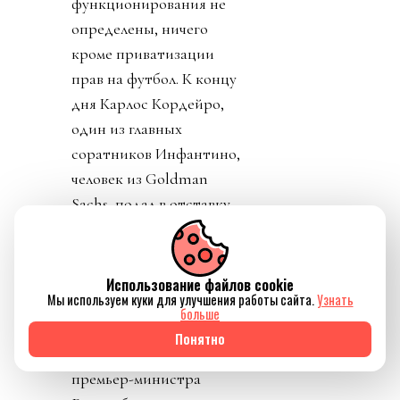
функционирования не
определены, ничего
кроме приватизации
прав на футбол. К концу
дня Карлос Кордейро,
один из главных
соратников Инфантино,
человек из Goldman
Sachs, подал в отставку.
Карлос подчеркнул, что
ничего не знал о плане и
что план приватизации
Использование файлов cookie
Мы используем куки для улучшения работы сайта.
Узнать
футбола вреден и
больше
должен быть отвергнут.
Понятно
Политики уровня
премьер-министра