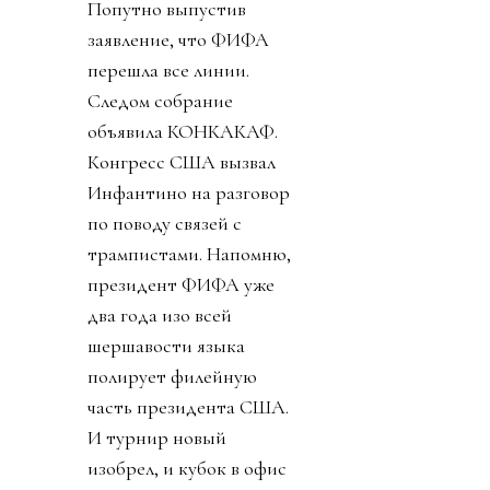
Попутно выпустив
заявление, что ФИФА
перешла все линии.
Следом собрание
объявила КОНКАКАФ.
Конгресс США вызвал
Инфантино на разговор
по поводу связей с
трампистами. Напомню,
президент ФИФА уже
два года изо всей
шершавости языка
полирует филейную
часть президента США.
И турнир новый
изобрел, и кубок в офис