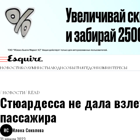
НОВОСТИ
КОЛУМНИСТЫ
ЛЮДИ
СОБЫТИЯ
ГЕДОНИЗМ
ИНТЕРЕСЫ
НОВОСТИ
READ
Стюардесса не дала взле
пассажира
ИС
Илона Соколова
21 апреля 2023