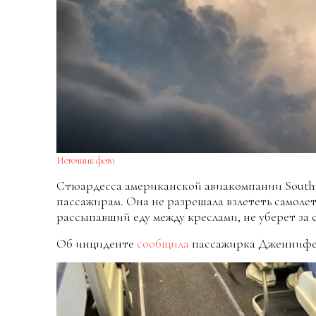
Источник фото
Стюардесса американской авиакомпании Southwe
пассажирам. Она не разрешала взлететь самоле
рассыпавший еду между креслами, не уберет за 
Об инциденте
сообщила
пассажирка Дженнифе