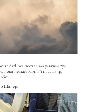
st Airlines поставила ультиматум
ту, пока неаккуратный пассажир,
собой.
р Шапер.