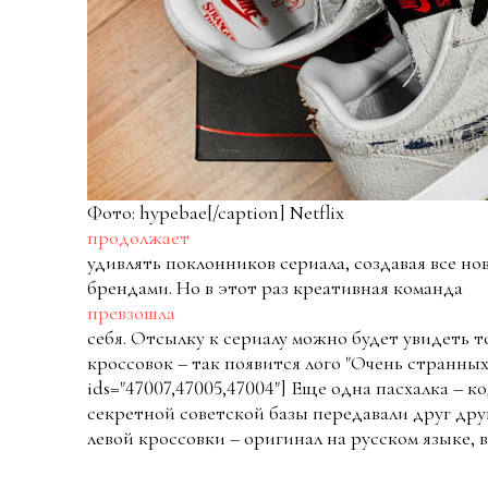
Фото: hypebae[/caption] Netflix
продолжает
удивлять поклонников сериала, создавая все н
брендами. Но в этот раз креативная команда
превзошла
себя. Отсылку к сериалу можно будет увидеть то
кроссовок – так появится лого "Очень странных де
ids="47007,47005,47004"] Еще одна пасхалка – 
секретной советской базы передавали друг дру
левой кроссовки – оригинал на русском языке, в