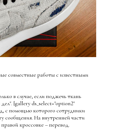
овые совместные работы с известными
лько в случае, если поджечь ткань
л". [gallery ds_select="option2"
код, с помощью которого сотрудники
гу сообщения. На внутренней части
 правой кроссовке – перевод.