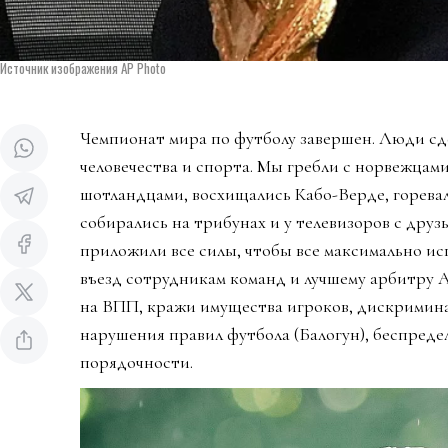
Источник изображения AP Photo
Чемпионат мира по футболу завершен. Люди сд
человечества и спорта. Мы гребли с норвежцами
шотландцами, восхищались Кабо-Верде, горева
собирались на трибунах и у телевизоров с дру
приложили все силы, чтобы все максимально ис
въезд сотрудникам команд и лучшему арбитру 
на ВПП, кражи имущества игроков, дискримин
нарушения правил футбола (Балогун), беспредел
порядочности.