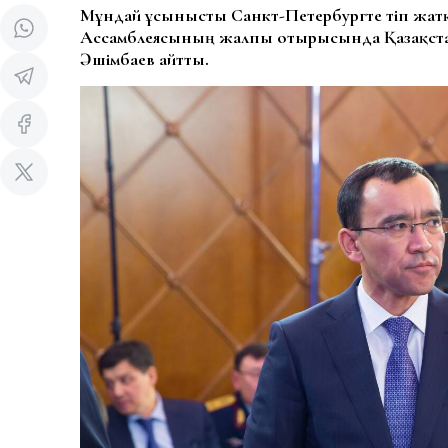
Мұндай ұсынысты Санкт-Петербургте өтіп жа
Ассамблеясының жалпы отырысында Қазақста
Әшімбаев айтты.