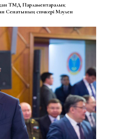
тқан ТМД Парламентаралық
н Сенатының спикері Мәулен