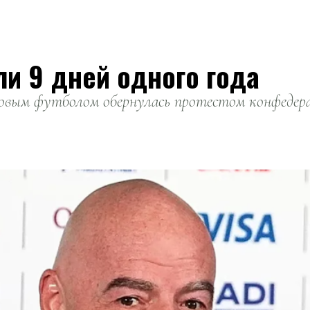
ли 9 дней одного года
вым футболом обернулась протестом конфедерац