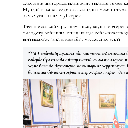
елдерінің шығармашылық және ғылыми зиялы қа
Мұндай көзқарас елдер арасындағы мәдени-гум
дамытуға ықпал етуі керек.
Төтенше жағдайлардың туындау қаупін ертерек е
төмендету бойынша, оның ішінде сейсмикалық қа
ынтымақтастықты нығайту мәселесі де өзекті.
"ТМД елдерінің аумағында көптеген сейсмикалық бе
елдерде бұл салада айтарлықтай ғылыми әлеует жи
және басқа да деректерге мониторинг жүргізілуде. Қ
бойынша бірлескен зерттеулер жүргізу керек" деп