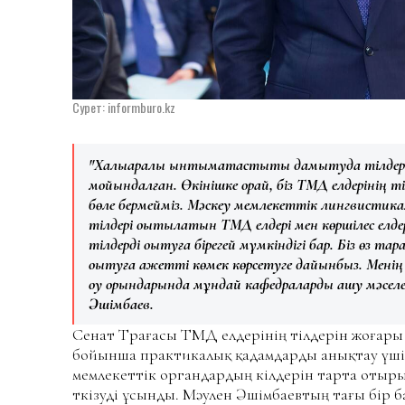
Сурет: informburo.kz
"Халықаралық ынтымақтастықты дамытуда тілдер
мойындалған. Өкінішке орай, біз ТМД елдерінің т
бөле бермейміз. Мәскеу мемлекеттік лингвистика
тілдері оқытылатын ТМД елдері мен көршілес елд
тілдерді оқытуға
бірегей мүмкіндігі бар.
Біз өз тар
оқытуға қажетті көмек көрсетуге дайынбыз. Мен
оқу орындарында мұндай кафедраларды ашу мәселесі
Әшімбаев.
Сенат Төрағасы ТМД елдерінің тілдерін жоғар
бойынша практикалық қадамдарды анықтау үші
мемлекеттік органдардың өкілдерін тарта от
өткізуді ұсынды. Мәулен Әшімбаевтың тағы бір 