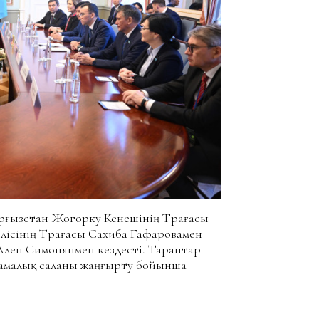
рғызстан Жогорку Кенешінің Төрағасы
ісінің Төрағасы Сахиба Гафаровамен
лен Симонянмен кездесті. Тараптар
намалық саланы жаңғырту бойынша