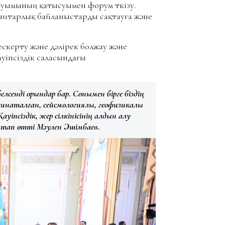
уымының қатысуымен форум өткізу.
анитарлық байланыстарды сақтауға және
скерту және дәлірек болжау және
уіпсіздік саласындағы
лсенді орындар бар. Сонымен бірге біздің
нақталған, сейсмологиялық, геофизикалық
ауіпсіздік, жер сілкінісінің алдын алу
 атап өтті Мәулен Әшімбаев.