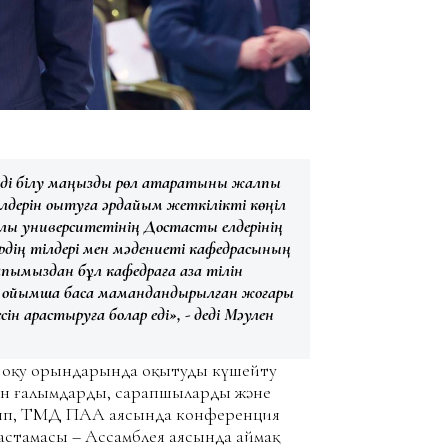
ді білу маңызды рөл атқаратыны жалпы
ілдерін оқытуға әрдайым жеткілікті көңіл
лық университетінің
Достастық елдерінің
ердің тілдері мен мәдениеті кафедрасының
апымыздан бұл кафедраға қазақ тілін
ің ойымша басқа мамандандырылған жоғары
н қарастыруға болар еді», - деді Мәулен
ы оқу орындарында оқытуды күшейту
н ғалымдарды, сарапшыларды және
ырып, ТМД ПАА аясында конференция
бастамасы – Ассамблея аясында аймақ