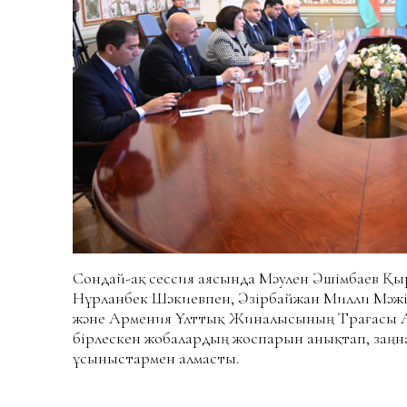
Сондай-ақ сессия аясында Мәулен Әшімбаев Қы
Нұрланбек Шәкиевпен, Әзірбайжан Милли Мәжіл
және Армения Ұлттық Жиналысының Төрағасы А
бірлескен жобалардың жоспарын анықтап, заң
ұсыныстармен алмасты.