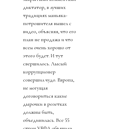
изобрел премию мира,
чтобы вручить
Дональду. Собрату по
крови
беспредельщицкой
(ведь тираны, жулики и
диктаторы так похожи
друг на друга). Причины
такого, вот уж правда,
лизоблюдства начали
вскрываться. Со
стороны федераций
зазвучало слово
«бойкот».
День 3. Поняв, что
запахло жареным, по-