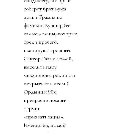
миллионов долларов или
отказаться и получить 10
миллионов долларов (см.
«Подкуп и давление на
избирателей», «взятка»).
Пряником был доступ к
обещанию получить 10
миллиардов долларов на
Новый год 1 января 2027.
Право на мнение
никому, конечно, не
дали. Принимайте как
мы вам сказали. Или мы
сами примем.
Позже днем выяснилось,