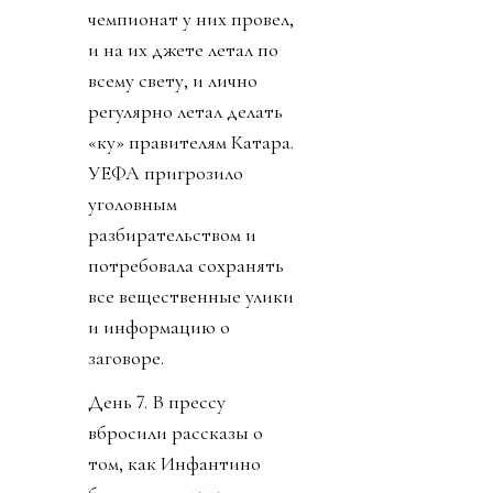
говорится, Борман
понял, что проиграл. На
пятый день Инфантино
заявил, что план
отменяется. Пресса
узнала, что Джанни себе
уже выторговал
зарплату в 30 миллионов
долларов в год, и
дивиденды от нового
юр лица. Стало понятно
почему нужно
увеличивать количество
матчей, команд,
турниров. И почему рвет
глотку, жилы и