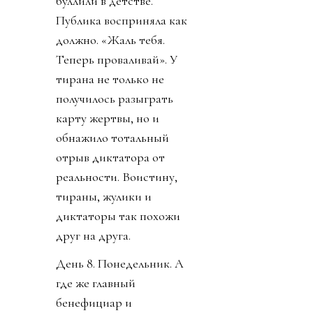
отверстия в своем теле
Инфантино.
Конфедерации же
начали объединяться
против заговора
президента ФИФА.
День 6. В субботу было
тихо. Только Катар
заявил о своей
поддержке Инфантино.
Напомню, шеф ФИФА и
чемпионат у них провел,
и на их джете летал по
всему свету, и лично
регулярно летал делать
«ку» правителям Катара.