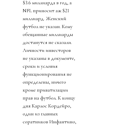
День 4. Журналисты
изучили 25-страничный
план. Вскрылось, что за
синдикатом, который
сколачивал Кушнер
стоял JPMorgan.
Крупнейший банк США
решил добавить футбол
к своему портфолио,
увеличить количество
международных
соревнований в два с
лишним раза (с 200 до
450). Финансисты сочли
футбол