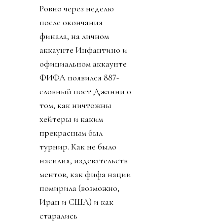
ФИФА Инфантино,
нажал на спусковой
крючок давно
созревшего плана:
прихватизация футбола.
О том как почти
похитили футбол - наша
краткая хроника.
День 0. 26 июля 2026.
Ровно через неделю
после окончания
финала, на личном
аккаунте Инфантино и
официальном аккаунте
ФИФА появился 887-
словный пост Джанни о