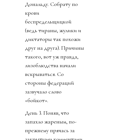
Конгресс США вызвал
Инфантино на разговор
по поводу связей с
трампистами. Напомню,
президент ФИФА уже
два года изо всей
шершавости языка
полирует филейную
часть президента США.
И турнир новый
изобрел, и кубок в офис
привез, и за украденную
лидером мира у
футболиста Челси
золотую медаль не стал
говорить. И даже