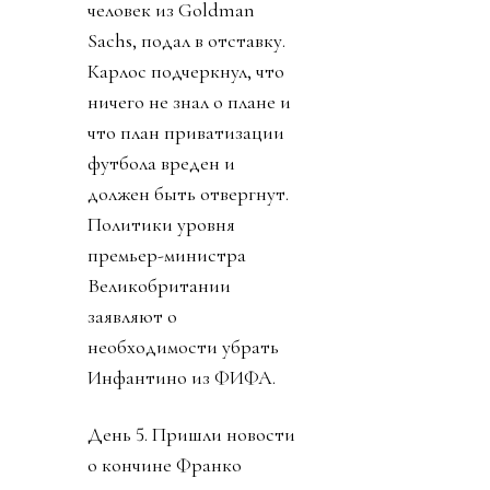
недомонетизированным.
Прибыль FIFA - около
$3.6 миллиарда в год, а
NFL приносит аж $21
миллиард. Женский
футбол не указан. Кому
обещанные миллиарды
достанутся не сказали.
Личности инвесторов
не указаны в документе,
сроки и условия
функционирования не
определены, ничего
кроме приватизации
прав на футбол. К концу
дня Карлос Кордейро,