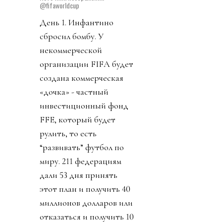
запретил упоминать его
пресвятое имя через
«собачку» (@). Плебсу
эгоманьяк предложил
заткнуться и молиться в
ответ свои на ложь и
бред. Качество обычного
диктатора.