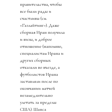
том, как ничтожны
хейтеры и каким
прекрасным был
турнир. Как не было
насилия, издевательств
ментов, как фифа нации
помирила (возможно,
Иран и США) и как
старались
правительства, чтобы
все были рады и
счастливы (см.
«Газлайтинг»). Даже
сборная Иран получила
и визы, и доброе
отношение (напомню,