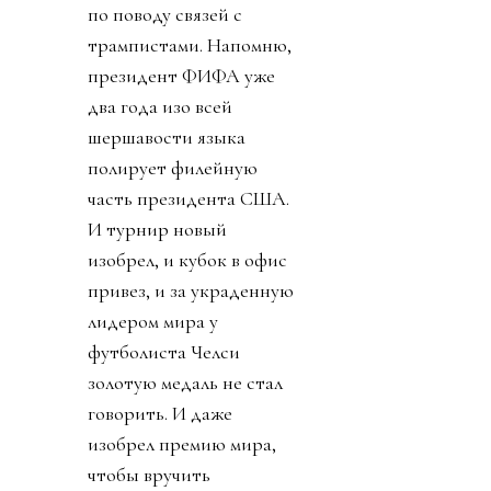
«прихватизация».
Именно ей, на мой
взгляд, и стала
предложенная
инициатива FFE.
День 2. Ничего не
подозревавший обо всем
этом футбольный мир
взорвался. УЕФА первой
созвала экстренное
совещание федераций.
Попутно выпустив
заявление, что ФИФА
перешла все линии.
Следом собрание
объявила КОНКАКАФ.