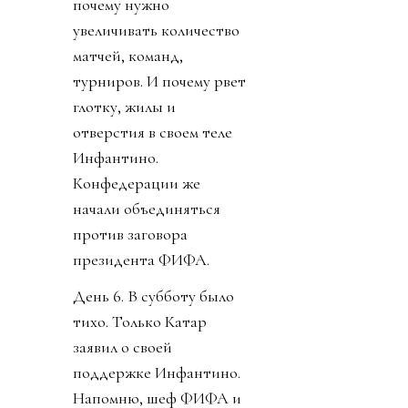
День 5. Пришли новости
о кончине Франко
Барези. Опять старуха с
косой забрала не того
старика. УЕФА заявили
о потере доверия к
Инфантино. Как