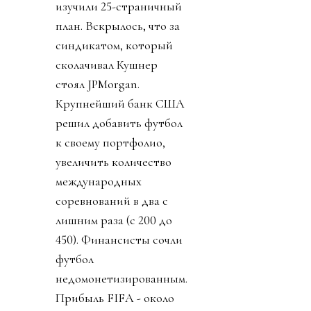
объединилась. Все 55
стран УЕФА объявили
бойкот всем
соревнованиям ФИФА
(см. «Посыл в пешее
эротическое
путешествие к объекту
огуречной формы»).
Чуть позже 41 из 41
федераций КОНКАКАФ
единогласно отвергли
саму мысль
приватизации футбола
и сам план ФИФА.
Футбол к концу дня,
кажется, был спасен.