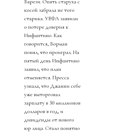
один из главных
соратников Инфантино,
человек из Goldman
Sachs, подал в отставку.
Карлос подчеркнул, что
ничего не знал о плане и
что план приватизации
футбола вреден и
должен быть отвергнут.
Политики уровня
премьер-министра
Великобритании
заявляют о
необходимости убрать
Инфантино из ФИФА.