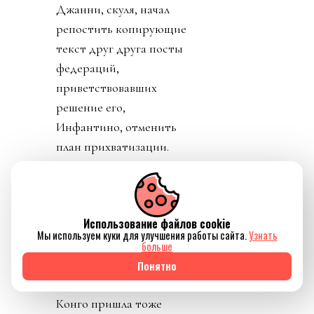
получилось разыграть
карту жертвы, но и
обнажило тотальный
отрыв диктатора от
реальности. Воистину,
тираны, жулики и
диктаторы так похожи
друг на друга.
День 8. Понедельник. А
где же главный
бенефициар и
Использование файлов cookie
«папочка» лысого из
Мы используем куки для улучшения работы сайта.
Узнать
больше
ФИФА? А он не
Понятно
отвечает на звонки. А на
пресс-конференции
заседатель в белом доме