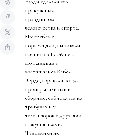
Люди сделали его
прекрасным
праздником
человечества и спорта.
Мы гребли с
норвежцами, выпивали
все пиво в Бостоне с
шотландцами,
восхищались Кабо-
Верде, горевали, когда
проигрывали наши
сборные, собирались на
трибунах и у
телевизоров с друзьями
и вкусняшками.
Чиновники же