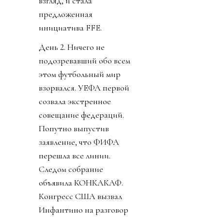
что изначальный пакет в
20-30% будет отдан
синдикату, который
соберет брат мужа
дочки Трампа по
фамилии Кушнер (те
самые дельцы, которые,
среди прочего,
планируют сровнять
Сектор Газа с землей,
выселить пару
миллионов с родины и
открыть там отели).
Ордынцы 90х
прекрасно помнят
термин