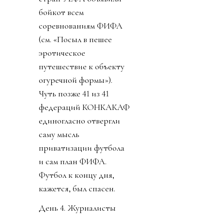
прежнему прячась за
закрытыми комментами
диктатор, в лучших
традициях маньяка-
потрошителя вышел с
видео, объясняя, что его
план не продажа и что
всем очень хорошо от
этого будет. И тут
свершилось. Лысый
коррупционер
совершил чудо. Европа,
не могущая
договориться какие
дырочки в розетках
должны быть,