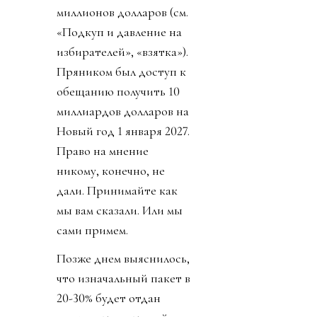
Источник изображения
@fifaworldcup
День 1. Инфантино
сбросил бомбу. У
некоммерческой
организации FIFA будет
создана коммерческая
«дочка» - частный
инвестиционный фонд
FFE, который будет
рулить, то есть
“развивать” футбол по
миру. 211 федерациям
дали 53 дня принять
этот план и получить 40