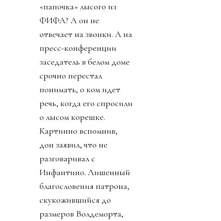
УЕФА пригрозило
уголовным
разбирательством и
потребовала сохранять
все вещественные улики
и информацию о
заговоре.
День 7. В прессу
вбросили рассказы о
том, как Инфантино
буллили в детстве.
Публика восприняла как
должно. «Жаль тебя.
Теперь проваливай». У
тирана не только не