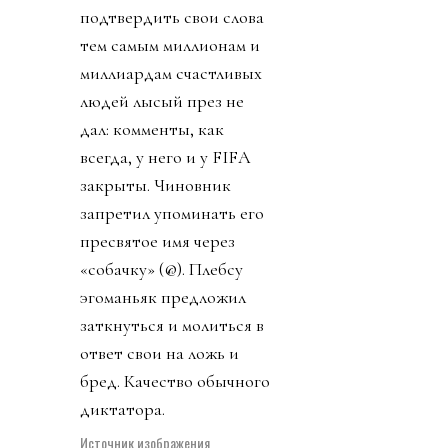
специалистам Ирана и
других сборных
отказали во въезде, а
футболистов Ирана
заставляли после по
окончании матчей
незамедлительно
улетать за пределы
США). Шанса
подтвердить свои слова
тем самым миллионам и
миллиардам счастливых
людей лысый през не
дал: комменты, как
всегда, у него и у FIFA
закрыты. Чиновник