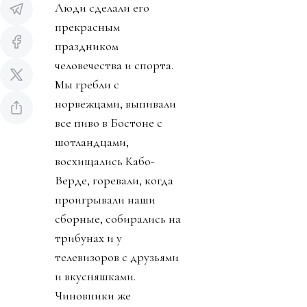
Люди сделали его
прекрасным
праздником
человечества и спорта.
Мы гребли с
норвежцами, выпивали
все пиво в Бостоне с
шотландцами,
восхищались Кабо-
Верде, горевали, когда
проигрывали наши
сборные, собирались на
трибунах и у
телевизоров с друзьями
и вкусняшками.
Чиновники же