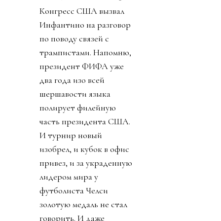
Конгресс США вызвал
Инфантино на разговор
по поводу связей с
трампистами. Напомню,
президент ФИФА уже
два года изо всей
шершавости языка
полирует филейную
часть президента США.
И турнир новый
изобрел, и кубок в офис
привез, и за украденную
лидером мира у
футболиста Челси
золотую медаль не стал
говорить. И даже