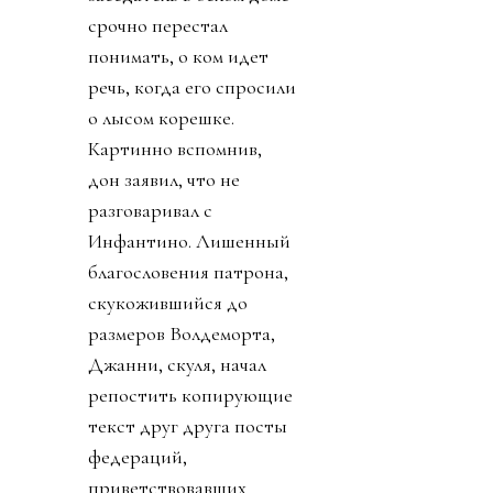
срочно перестал
понимать, о ком идет
речь, когда его спросили
о лысом корешке.
Картинно вспомнив,
дон заявил, что не
разговаривал с
Инфантино. Лишенный
благословения патрона,
скукожившийся до
размеров Волдеморта,
Джанни, скуля, начал
репостить копирующие
текст друг друга посты
федераций,
приветствовавших