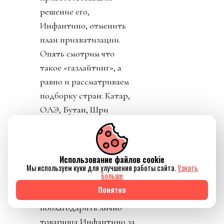
решение его,
Инфантино, отменить
план прихватизации.
Опять смотрим что
такое «газлайтинг», а
равно и рассматриваем
подборку стран: Катар,
ОАЭ, Бутан, Шри
Ланка, Марокко.
Федерация футбола
Конго пришла тоже
Использование файлов cookie
уточнить, где за
Мы используем куки для улучшения работы сайта.
Узнать
больше
поддержку Инфантино
Понятно
им выдадут их взятку и
поблагодарить лично
товарища Инфантино за