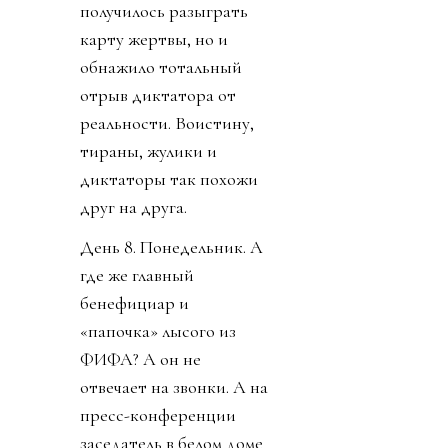
получилось разыграть
карту жертвы, но и
обнажило тотальный
отрыв диктатора от
реальности. Воистину,
тираны, жулики и
диктаторы так похожи
друг на друга.
День 8. Понедельник. А
где же главный
бенефициар и
«папочка» лысого из
ФИФА? А он не
отвечает на звонки. А на
пресс-конференции
заседатель в белом доме