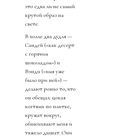
это едва ли не самый
крутой образ на
свете.
В холле два дудля —
Сандей («как десерт
с горячим
шоколадом») и
Вэнди («имя уже
было при ней») —
делают ровно то, что
он обещал: цокая
когтями по плитке,
кружат вокруг,
обнюхивают меня и
тяжело дышат. Они