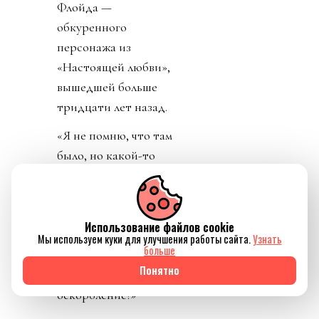
Флойда —
обкуренного
персонажа из
«Настоящей любви»,
вышедшей больше
тридцати лет назад.
«Я не помню, что там
было, но какой-то
взрослый их
отчитывал, а в ответ
прозвучало просто:
Использование файлов cookie
[голосом Бивиса] “Ты
Мы используем куки для улучшения работы сайта.
Узнать
больше
старый”. [Смеётся.]
Понятно
Вот и всё
оскорбление!»