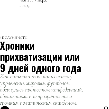
или $56,7 млрд
в год.
КОЛУМНИСТЫ
Хроники
прихватизации или
9 дней одного года
Как попытка изменить систему
управления мировым футболом
обернулась протестом конфедераций,
обвинениями в непрозрачности и
громким политическим скандалом.