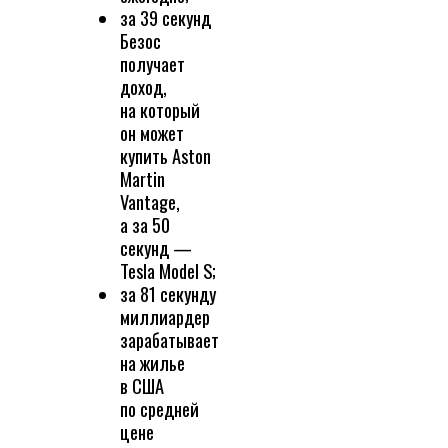
за 39 секунд
Безос
получает
доход,
на который
он может
купить Aston
Martin
Vantage,
а за 50
секунд —
Tesla Model S;
за 81 секунду
миллиардер
зарабатывает
на жилье
в США
по средней
цене