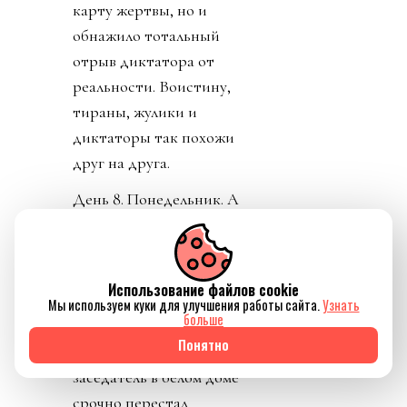
карту жертвы, но и
обнажило тотальный
отрыв диктатора от
реальности. Воистину,
тираны, жулики и
диктаторы так похожи
друг на друга.
День 8. Понедельник. А
где же главный
бенефициар и
«папочка» лысого из
Использование файлов cookie
ФИФА? А он не
Мы используем куки для улучшения работы сайта.
Узнать
больше
отвечает на звонки. А на
Понятно
пресс-конференции
заседатель в белом доме
срочно перестал