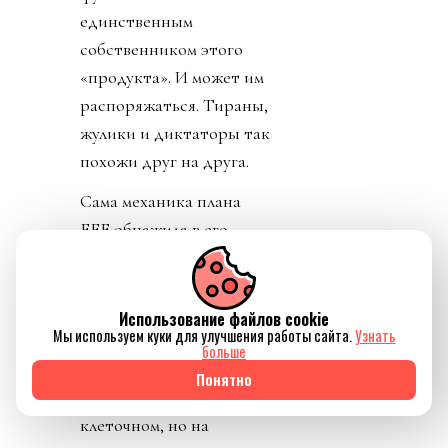
единственным
собственником этого
«продукта». И может им
распоряжаться. Тираны,
жулики и диктаторы так
похожи друг на друга.
Сама механика плана
FFE обнажила в его
авторах классический
авантюризм, наглость,
хамство,
Использование файлов cookie
Мы используем куки для улучшения работы сайта.
Узнать
беспринципность и
больше
коррумпированность
Понятно
(разложение) не на
клеточном, но на