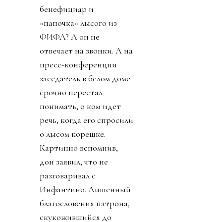
бенефициар и
«папочка» лысого из
ФИФА? А он не
отвечает на звонки. А на
пресс-конференции
заседатель в белом доме
срочно перестал
понимать, о ком идет
речь, когда его спросили
о лысом корешке.
Картинно вспомнив,
дон заявил, что не
разговаривал с
Инфантино. Лишенный
благословения патрона,
скукожившийся до