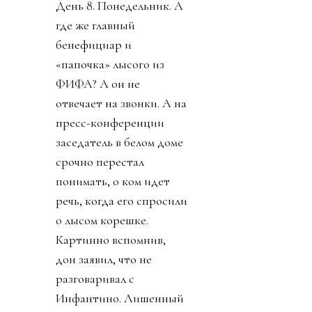
День 8. Понедельник. А
где же главный
бенефициар и
«папочка» лысого из
ФИФА? А он не
отвечает на звонки. А на
пресс-конференции
заседатель в белом доме
срочно перестал
понимать, о ком идет
речь, когда его спросили
о лысом корешке.
Картинно вспомнив,
дон заявил, что не
разговаривал с
Инфантино. Лишенный