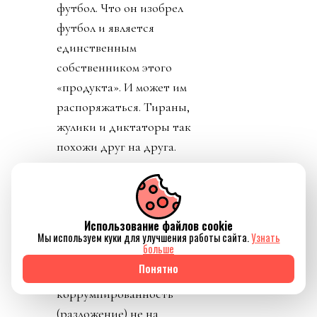
футбол. Что он изобрел
футбол и является
единственным
собственником этого
«продукта». И может им
распоряжаться. Тираны,
жулики и диктаторы так
похожи друг на друга.
Сама механика плана
FFE обнажила в его
авторах классический
Использование файлов cookie
авантюризм, наглость,
Мы используем куки для улучшения работы сайта.
Узнать
больше
хамство,
Понятно
беспринципность и
коррумпированность
(разложение) не на