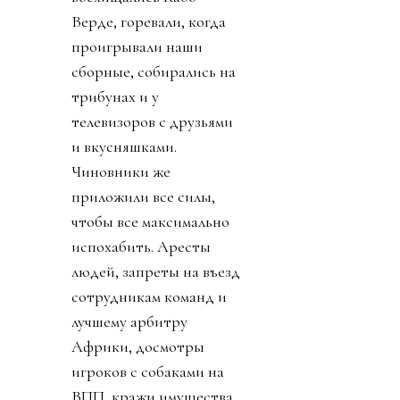
Верде, горевали, когда
проигрывали наши
сборные, собирались на
трибунах и у
телевизоров с друзьями
и вкусняшками.
Чиновники же
приложили все силы,
чтобы все максимально
испохабить. Аресты
людей, запреты на въезд
сотрудникам команд и
лучшему арбитру
Африки, досмотры
игроков с собаками на
ВПП, кражи имущества