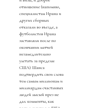
отношение (напомню,
специалистам Ирана и
других сборных
отказали во въезде, а
футболистов Ирана
заставляли после по
окончании матчей
незамедлительно
улетать за пределы
США). Шанса
подтвердить свои слова
тем самым миллионам и
миллиардам счастливых
людей лысый през не
дал: комменты, как
всегда, у него и у FIFA