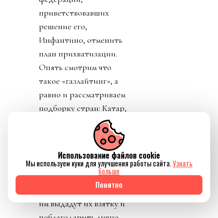
приветствовавших
решение его,
Инфантино, отменить
план прихватизации.
Опять смотрим что
такое «газлайтинг», а
равно и рассматриваем
подборку стран: Катар,
ОАЭ, Бутан, Шри
Ланка, Марокко.
Федерация футбола
Использование файлов cookie
Конго пришла тоже
Мы используем куки для улучшения работы сайта.
Узнать
больше
уточнить, где за
Понятно
поддержку Инфантино
им выдадут их взятку и
поблагодарить лично