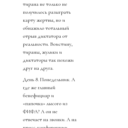
тирана не только не
получилось разыграть
карту жертвы, но и
обнажило тотальный
отрыв диктатора от
реальности. Воистину,
тираны, жулики и
диктаторы так похожи
друг на друга.
День 8. Понедельник. А
где же главный
бенефициар и
«папочка» лысого из
ФИФА? А он не
отвечает на звонки. А на
пресс-конференции