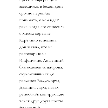
заседатель в белом доме
срочно перестал
понимать, о ком идет
речь, когда его спросили
о лысом корешке.
Картинно вспомнив,
дон заявил, что не
разговаривал с
Инфантино. Лишенный
благословения патрона,
скукожившийся до
размеров Волдеморта,
Джанни, скуля, начал
репостить копирующие
текст друг друга посты
федераций,