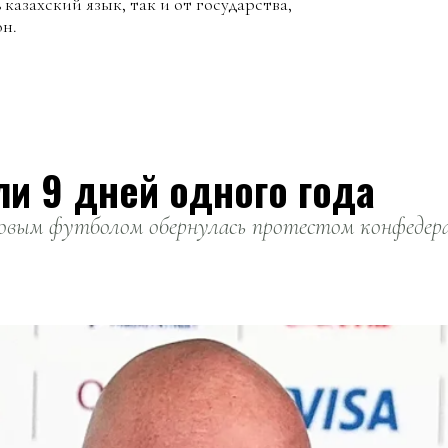
 казахский язык, так и от государства,
он.
ли 9 дней одного года
вым футболом обернулась протестом конфедерац