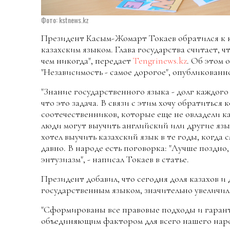
Фото: kstnews.kz
Президент Касым-Жомарт Токаев обратился к к
казахским языком. Глава государства считает, ч
чем никогда", передает
Tengrinews.kz
. Об этом 
"Независимость - самое дорогое", опубликованно
"Знание государственного языка - долг каждого
что это задача. В связи с этим хочу обратиться 
соотечественников, которые еще не овладели к
люди могут выучить английский или другие язы
хотел выучить казахский язык в те годы, когда 
давно. В народе есть поговорка: "Лучше поздно, 
энтузиазм", - написал Токаев в статье.
Президент добавил, что сегодня доля казахов и
государственным языком, значительно увеличил
"Сформированы все правовые подходы и гаранти
объединяющим фактором для всего нашего наро