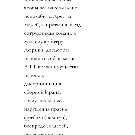
чтобы все максимально
испохабить. Аресты
людей, запреты на въезд
сотрудникам команд и
лучшему арбитру
Африки, досмотры
игроков с собаками на
ВПП, кражи имущества
игроков,
дискриминация
сборной Ирана,
возмутительные
нарушения правил
футбола (Балогун),
беспредел властей,
пересечение всех