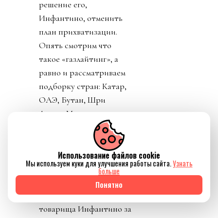
решение его,
Инфантино, отменить
план прихватизации.
Опять смотрим что
такое «газлайтинг», а
равно и рассматриваем
подборку стран: Катар,
ОАЭ, Бутан, Шри
Ланка, Марокко.
Федерация футбола
Конго пришла тоже
уточнить, где за
Использование файлов cookie
Мы используем куки для улучшения работы сайта.
Узнать
поддержку Инфантино
больше
им выдадут их взятку и
Понятно
поблагодарить лично
товарища Инфантино за