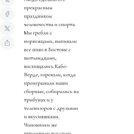
прекрасным
праздником
человечества и спорта.
Мы гребли с
норвежцами, выпивали
все пиво в Бостоне с
шотландцами,
восхищались Кабо-
Верде, горевали, когда
проигрывали наши
сборные, собирались на
трибунах и у
телевизоров с друзьями
и вкусняшками.
Чиновники же
приложили все силы,