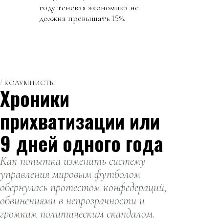
году теневая экономика не
должна превышать 15%.
КОЛУМНИСТЫ
Хроники
прихватизации или
9 дней одного года
Как попытка изменить систему
управления мировым футболом
обернулась протестом конфедераций,
обвинениями в непрозрачности и
громким политическим скандалом.