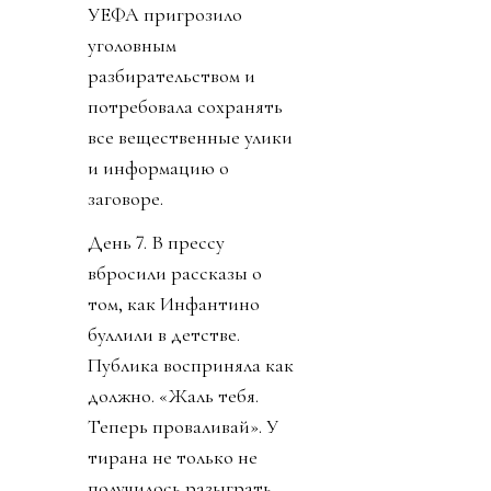
УЕФА пригрозило
уголовным
разбирательством и
потребовала сохранять
все вещественные улики
и информацию о
заговоре.
День 7. В прессу
вбросили рассказы о
том, как Инфантино
буллили в детстве.
Публика восприняла как
должно. «Жаль тебя.
Теперь проваливай». У
тирана не только не
получилось разыграть