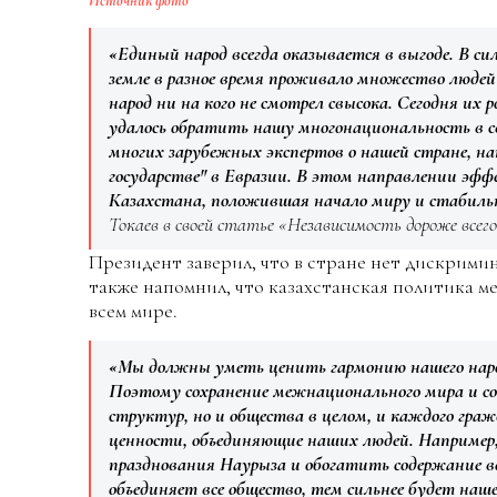
Источник фото
«Единый народ всегда оказывается в выгоде. В си
земле в разное время проживало множество люде
народ ни на кого не смотрел свысока. Сегодня их
удалось обратить нашу многонациональность в св
многих зарубежных экспертов о нашей стране, на
государстве" в Евразии. В этом направлении эф
Казахстана, положившая начало миру и стабил
Токаев в своей статье «Независимость дороже всего
Президент заверил, что в стране нет дискрими
также напомнил, что казахстанская политика м
всем мире.
«Мы должны уметь ценить гармонию нашего наро
Поэтому сохранение межнационального мира и сог
структур, но и общества в целом, и каждого гр
ценности, объединяющие наших людей. Например
празднования Наурыза и обогатить содержание ве
объединяет все общество, тем сильнее будет наш