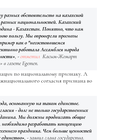
лу разных обстоятельств на казахской
й разных национальностей. Казахский
 родина - Казахстан. Понятно, что нам
ою пользу. Мы опровергли прогнозы
пример как о "несостоявшемся
фективно работала Ассамблея народа
ьности»
, -
отметил
Касым-Жомарт
» в газете Egemen.
нации по национальному признаку. А
ежнационального согласия признана во
да, основанную на таком единстве.
ласия - долг не только государственных
ажданина. Мы должны продвигать общие
, необходимо разработать концепцию
сеннего праздника. Чем больше ценностей
е единство»
, - заявил глава государства.