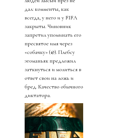
людей лысый през не
дал: комменты, как
всегда, у него и у FIFA
закрыты. Чиновник
запретил упоминать его
пресвятое имя через
«собачку» (@). Плебсу
эгоманьяк предложил
заткнуться и молиться в
ответ свои на ложь и
бред. Качество обычного
диктатора.