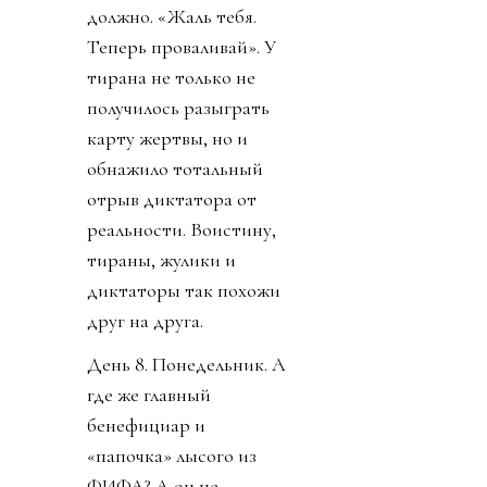
должно. «Жаль тебя.
Теперь проваливай». У
тирана не только не
получилось разыграть
карту жертвы, но и
обнажило тотальный
отрыв диктатора от
реальности. Воистину,
тираны, жулики и
диктаторы так похожи
друг на друга.
День 8. Понедельник. А
где же главный
бенефициар и
«папочка» лысого из
ФИФА? А он не