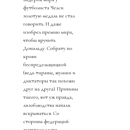
футболиста Челси
золотую медаль не стал
говорить. И даже
изобрел премию мира,
чтобы вручить
Дональду. Собрату по
крови
беспредельщицкой
(ведь тираны, жулики и
диктаторы так похожи
друг на друга). Причины
такого, вот уж правда,
лизоблюдства начали
вскрываться. Со
стороны федераций
зазвучало слово