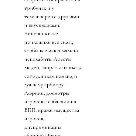
трибунах и у
телевизоров с друзьями
и вкусняшками.
Чиновники же
приложили все силы,
чтобы все максимально
испохабить. Аресты
людей, запреты на въезд
сотрудникам команд и
лучшему арбитру
Африки, досмотры
игроков с собаками на
ВПП, кражи имущества
игроков,
дискриминация
сборной Ирана,