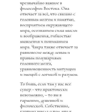
чрезвычайно важное в
философии Востока. Она
отвечает за всё, что связано с
головным мозгом и памятью,
восприятием окружающего
мира, осознанием силы мысли
и воображения, гибкостью
мышления и пониманием
мира. Чакра также отвечает за
равновесие между левым и
правым полушариями
головного мозга,
уравновешенность интуиции
и эмоций с логикой и разумом.
То бишь, если там у вас все
супер – что практически
невозможно, – то вы в
гармонии, душевной и
физической. Собственно,
картина шведа о том, что в