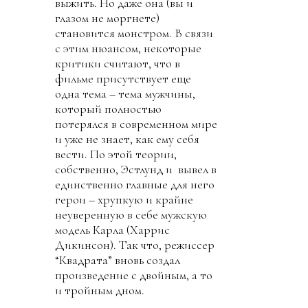
выжить. Но даже она (вы и
глазом не моргнете)
становится монстром. В связи
с этим нюансом, некоторые
критики считают, что в
фильме присутствует еще
одна тема – тема мужчины,
который полностью
потерялся в современном мире
и уже не знает, как ему себя
вести. По этой теории,
собственно, Эстлунд и вывел в
единственно главные для него
герои – хрупкую и крайне
неуверенную в себе мужскую
модель Карла (Харрис
Дикинсон). Так что, режиссер
“Квадрата” вновь создал
произведение с двойным, а то
и тройным дном.