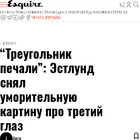
KZ
НОВОСТИ
КОЛУМНИСТЫ
ЛЮДИ
СОБЫТИЯ
ГЕДОНИЗМ
ИНТЕРЕСЫ
ЧИТАТЬ ЖУРНАЛЫ
КИНО
“Треугольник
печали”: Эстлунд
снял
уморительную
картину про третий
глаз
I
ileru