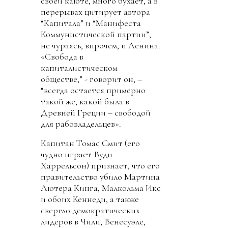
своей каюте, много бухает, а в
перерывах цитирует автора
“Капитала” и “Манифеста
Коммунистической партии”,
не чураясь, впрочем, и Ленина.
«Свобода в
капиталистическом
обществе,” - говорит он, –
“всегда остается примерно
такой же, какой была в
Древней Греции – свободой
для рабовладельцев».
Капитан Томас Смит (его
чудно играет Вуди
Харрельсон) признает, что его
правительство убило Мартина
Лютера Кинга, Малкольма Икс
и обоих Кеннеди, а также
свергло демократических
лидеров в Чили, Венесуэле,