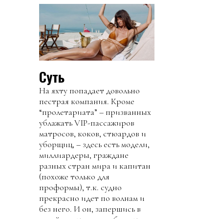
Суть
На яхту попадает довольно
пестрая компания. Кроме
“пролетариата” – призванных
ублажать VIP-пассажиров
матросов, коков, стюардов и
уборщиц, – здесь есть модели,
миллиардеры, граждане
разных стран мира и капитан
(похоже только для
проформы), т.к. судно
прекрасно идет по волнам и
без него. И он, запершись в