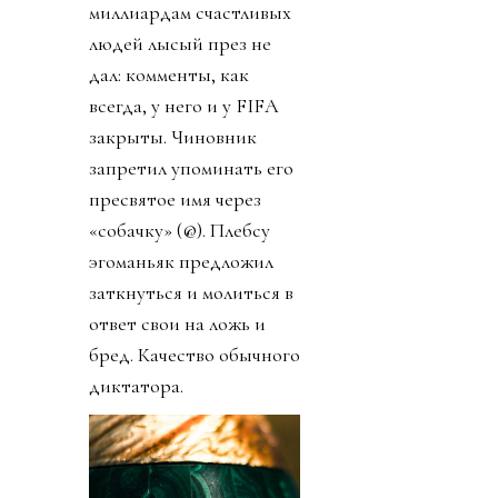
миллиардам счастливых
людей лысый през не
дал: комменты, как
всегда, у него и у FIFA
закрыты. Чиновник
запретил упоминать его
пресвятое имя через
«собачку» (@). Плебсу
эгоманьяк предложил
заткнуться и молиться в
ответ свои на ложь и
бред. Качество обычного
диктатора.