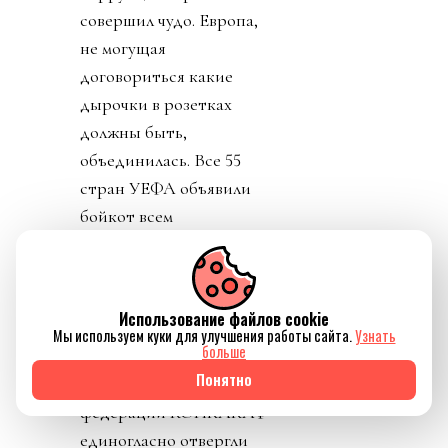
совершил чудо. Европа,
не могущая
договориться какие
дырочки в розетках
должны быть,
объединилась. Все 55
стран УЕФА объявили
бойкот всем
соревнованиям ФИФА
(см. «Посыл в пешее
эротическое
Использование файлов cookie
путешествие к объекту
Мы используем куки для улучшения работы сайта.
Узнать
больше
огуречной формы»).
Понятно
Чуть позже 41 из 41
федераций КОНКАКАФ
единогласно отвергли