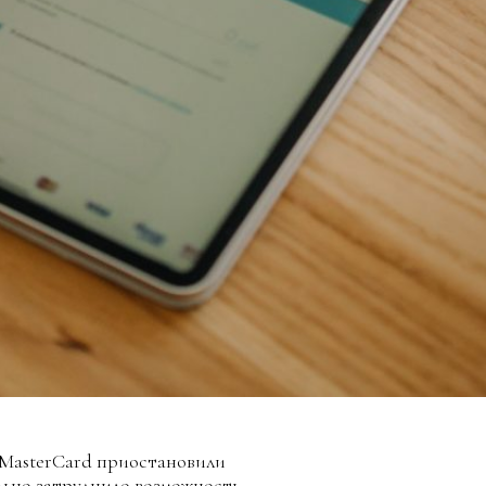
 MasterCard приостановили
ельно затруднило возможность