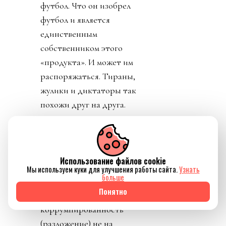
футбол. Что он изобрел
футбол и является
единственным
собственником этого
«продукта». И может им
распоряжаться. Тираны,
жулики и диктаторы так
похожи друг на друга.
Сама механика плана
FFE обнажила в его
авторах классический
Использование файлов cookie
авантюризм, наглость,
Мы используем куки для улучшения работы сайта.
Узнать
больше
хамство,
Понятно
беспринципность и
коррумпированность
(разложение) не на