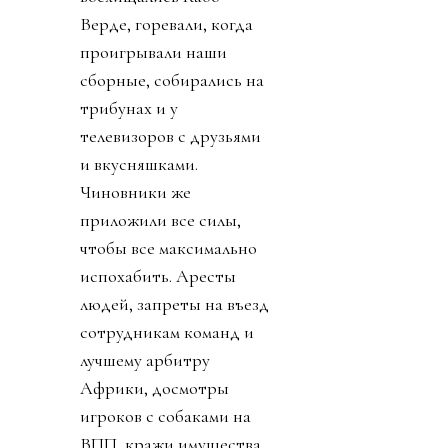
Верде, горевали, когда
проигрывали наши
сборные, собирались на
трибунах и у
телевизоров с друзьями
и вкусняшками.
Чиновники же
приложили все силы,
чтобы все максимально
испохабить. Аресты
людей, запреты на въезд
сотрудникам команд и
лучшему арбитру
Африки, досмотры
игроков с собаками на
ВПП, кражи имущества