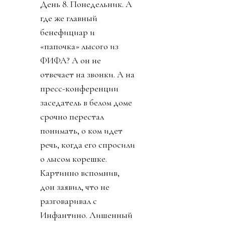
День 8. Понедельник. А
где же главный
бенефициар и
«папочка» лысого из
ФИФА? А он не
отвечает на звонки. А на
пресс-конференции
заседатель в белом доме
срочно перестал
понимать, о ком идет
речь, когда его спросили
о лысом корешке.
Картинно вспомнив,
дон заявил, что не
разговаривал с
Инфантино. Лишенный