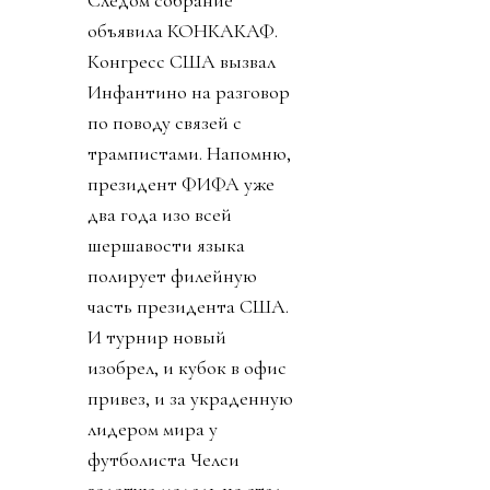
объявила КОНКАКАФ.
Конгресс США вызвал
Инфантино на разговор
по поводу связей с
трампистами. Напомню,
президент ФИФА уже
два года изо всей
шершавости языка
полирует филейную
часть президента США.
И турнир новый
изобрел, и кубок в офис
привез, и за украденную
лидером мира у
футболиста Челси
золотую медаль не стал