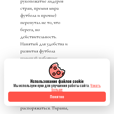
рукопожатие лидеров
стран, премия мира
футбола и прочие)
перепутал не то, что
берега, но
действительность.
Нанятый для удобства и
развития футбола
наемный работник
вообразил, что он и есть
футбол. Что он изобрел
футбол и является
Использование файлов cookie
Мы используем куки для улучшения работы сайта.
Узнать
единственным
больше
собственником этого
Понятно
«продукта». И может им
распоряжаться. Тираны,