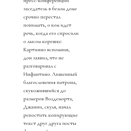
пресс-конференции
заседатель в белом доме
срочно перестал
понимать, о ком идет
речь, когда его спросили
о лысом корешке.
Картинно вспомнив,
дон заявил, что не
разговаривал с
Инфантино. Лишенный
благословения патрона,
скукожившийся до
размеров Волдеморта,
Джанни, скуля, начал
репостить копирующие
текст друг друга посты