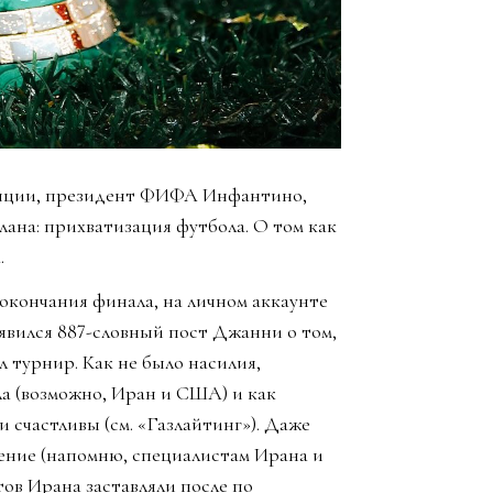
упции, президент ФИФА Инфантино,
лана: прихватизация футбола. О том как
.
е окончания финала, на личном аккаунте
ился 887-словный пост Джанни о том,
 турнир. Как не было насилия,
ла (возможно, Иран и США) и как
и счастливы (см. «Газлайтинг»). Даже
шение (напомню, специалистам Ирана и
тов Ирана заставляли после по