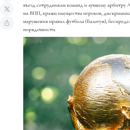
въезд сотрудникам команд и лучшему арбитру 
на ВПП, кражи имущества игроков, дискримин
нарушения правил футбола (Балогун), беспредел
порядочности.