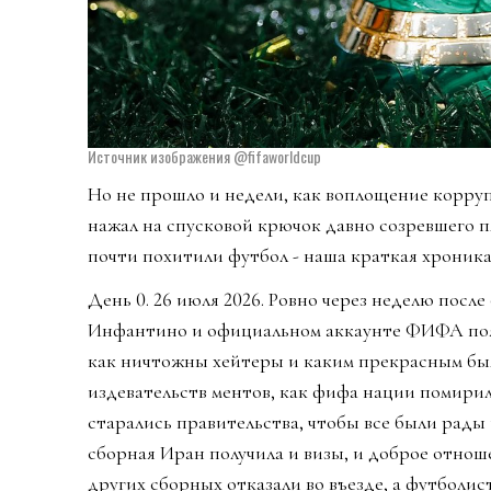
Источник изображения @fifaworldcup
Но не прошло и недели, как воплощение корр
нажал на спусковой крючок давно созревшего п
почти похитили футбол - наша краткая хроника
День 0. 26 июля 2026. Ровно через неделю посл
Инфантино и официальном аккаунте ФИФА появ
как ничтожны хейтеры и каким прекрасным был
издевательств ментов, как фифа нации помири
старались правительства, чтобы все были рады 
сборная Иран получила и визы, и доброе отно
других сборных отказали во въезде, а футболис