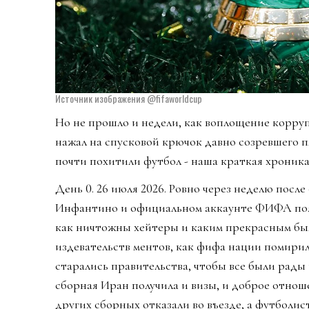
Источник изображения @fifaworldcup
Но не прошло и недели, как воплощение корр
нажал на спусковой крючок давно созревшего п
почти похитили футбол - наша краткая хроника
День 0. 26 июля 2026. Ровно через неделю посл
Инфантино и официальном аккаунте ФИФА появ
как ничтожны хейтеры и каким прекрасным был
издевательств ментов, как фифа нации помири
старались правительства, чтобы все были рады 
сборная Иран получила и визы, и доброе отно
других сборных отказали во въезде, а футболис