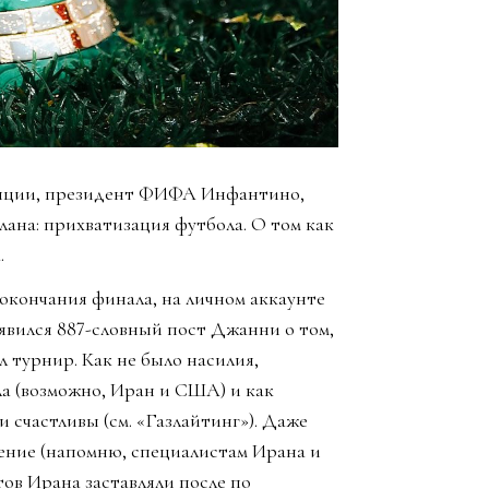
упции, президент ФИФА Инфантино,
лана: прихватизация футбола. О том как
.
е окончания финала, на личном аккаунте
ился 887-словный пост Джанни о том,
 турнир. Как не было насилия,
ла (возможно, Иран и США) и как
и счастливы (см. «Газлайтинг»). Даже
шение (напомню, специалистам Ирана и
тов Ирана заставляли после по