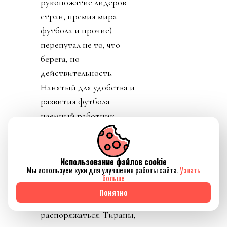
рукопожатие лидеров
стран, премия мира
футбола и прочие)
перепутал не то, что
берега, но
действительность.
Нанятый для удобства и
развития футбола
наемный работник
вообразил, что он и есть
футбол. Что он изобрел
футбол и является
Использование файлов cookie
Мы используем куки для улучшения работы сайта.
Узнать
единственным
больше
собственником этого
Понятно
«продукта». И может им
распоряжаться. Тираны,