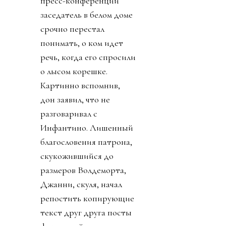
пресс-конференции
заседатель в белом доме
срочно перестал
понимать, о ком идет
речь, когда его спросили
о лысом корешке.
Картинно вспомнив,
дон заявил, что не
разговаривал с
Инфантино. Лишенный
благословения патрона,
скукожившийся до
размеров Волдеморта,
Джанни, скуля, начал
репостить копирующие
текст друг друга посты