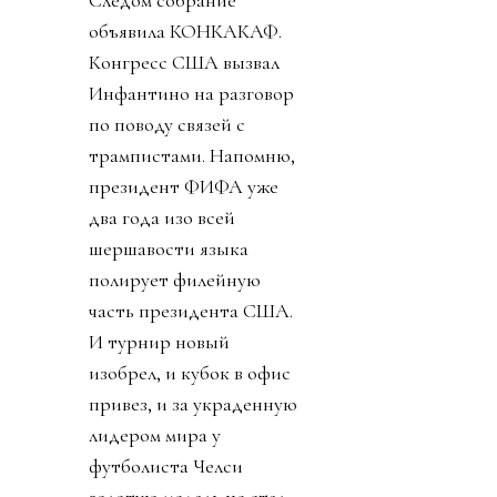
объявила КОНКАКАФ.
Конгресс США вызвал
Инфантино на разговор
по поводу связей с
трампистами. Напомню,
президент ФИФА уже
два года изо всей
шершавости языка
полирует филейную
часть президента США.
И турнир новый
изобрел, и кубок в офис
привез, и за украденную
лидером мира у
футболиста Челси
золотую медаль не стал