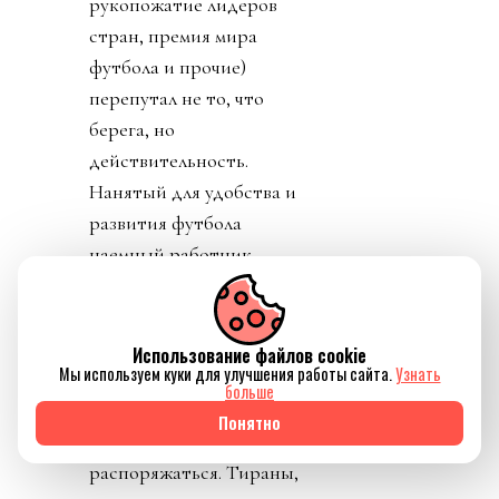
рукопожатие лидеров
стран, премия мира
футбола и прочие)
перепутал не то, что
берега, но
действительность.
Нанятый для удобства и
развития футбола
наемный работник
вообразил, что он и есть
футбол. Что он изобрел
футбол и является
Использование файлов cookie
Мы используем куки для улучшения работы сайта.
Узнать
единственным
больше
собственником этого
Понятно
«продукта». И может им
распоряжаться. Тираны,