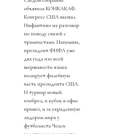
объявила КОНКАКАФ.
Конгресс США вызвал
Инфантино на разговор
по поводу связей с
трампистами. Напомню,
президент ФИФА уже
два года изо всей
шершавости языка
полирует филейную
часть президента США.
И турнир новый
изобрел, и кубок в офис
привез, и за украденную
лидером мира у
футболиста Челси
золотую медаль не стал