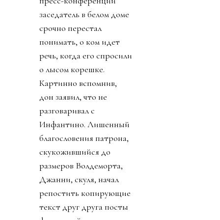
пресс-конференции
заседатель в белом доме
срочно перестал
понимать, о ком идет
речь, когда его спросили
о лысом корешке.
Картинно вспомнив,
дон заявил, что не
разговаривал с
Инфантино. Лишенный
благословения патрона,
скукожившийся до
размеров Волдеморта,
Джанни, скуля, начал
репостить копирующие
текст друг друга посты