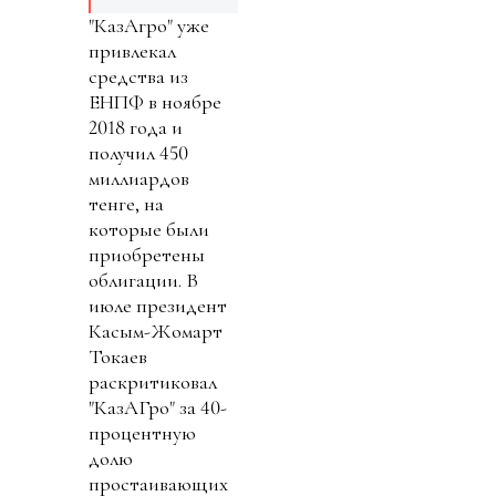
"КазАгро" уже
привлекал
средства из
ЕНПФ в ноябре
2018 года и
получил 450
миллиардов
тенге, на
которые были
приобретены
облигации. В
июле президент
Касым-Жомарт
Токаев
раскритиковал
"КазАГро" за 40-
процентную
долю
простаивающих