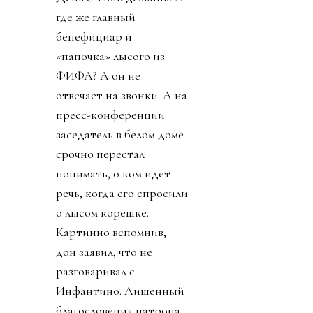
где же главный
бенефициар и
«папочка» лысого из
ФИФА? А он не
отвечает на звонки. А на
пресс-конференции
заседатель в белом доме
срочно перестал
понимать, о ком идет
речь, когда его спросили
о лысом корешке.
Картинно вспомнив,
дон заявил, что не
разговаривал с
Инфантино. Лишенный
благословения патрона,