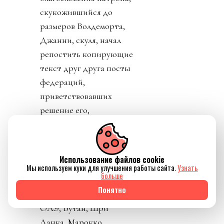
скукожившийся до
размеров Волдеморта,
Джанни, скуля, начал
репостить копирующие
текст друг друга посты
федераций,
приветствовавших
решение его,
Инфантино, отменить
план прихватизации.
Опять смотрим что
Использование файлов cookie
такое «газлайтинг», а
Мы используем куки для улучшения работы сайта.
Узнать
больше
равно и рассматриваем
Понятно
подборку стран: Катар,
ОАЭ, Бутан, Шри
Ланка, Марокко.