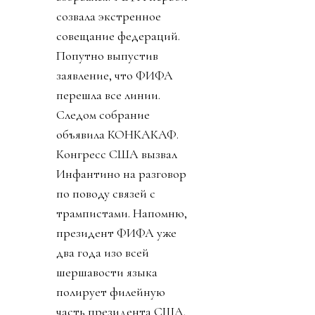
созвала экстренное
совещание федераций.
Попутно выпустив
заявление, что ФИФА
перешла все линии.
Следом собрание
объявила КОНКАКАФ.
Конгресс США вызвал
Инфантино на разговор
по поводу связей с
трампистами. Напомню,
президент ФИФА уже
два года изо всей
шершавости языка
полирует филейную
часть президента США.