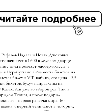
а Рафаэль Надаль и Новак Джокович
тч начнется в 19:00 в ледовом дворце
еннисисты проведут мастер-классы и
и в Нур-Султане. Стоимость билетов на
яется билет в VIP-кабину, его цена – 3,5
жи билетов, будут направлены на
Казахстан уже во второй раз. Так, в
ридом Тсонга, а после подарил
окович – первая ракетка мира, 16-
шлема и первый теннисист в истории,