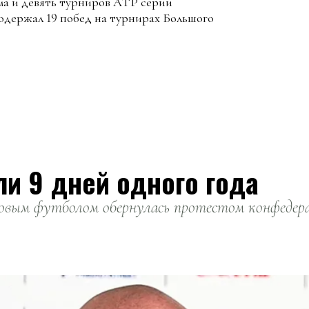
ма и девять турниров ATP серии
 одержал 19 побед на турнирах Большого
ли 9 дней одного года
вым футболом обернулась протестом конфедерац