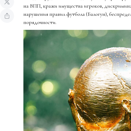
на ВПП, кражи имущества игроков, дискримин
нарушения правил футбола (Балогун), беспредел
порядочности.