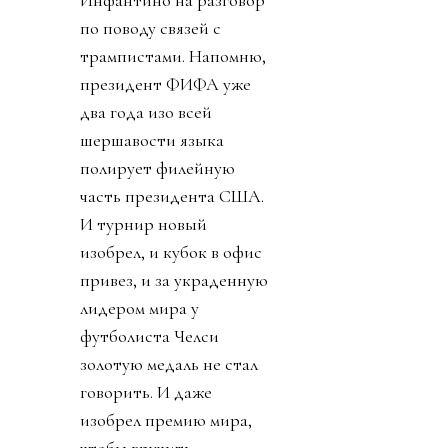
по поводу связей с
трампистами. Напомню,
президент ФИФА уже
два года изо всей
шершавости языка
полирует филейную
часть президента США.
И турнир новый
изобрел, и кубок в офис
привез, и за украденную
лидером мира у
футболиста Челси
золотую медаль не стал
говорить. И даже
изобрел премию мира,
чтобы вручить