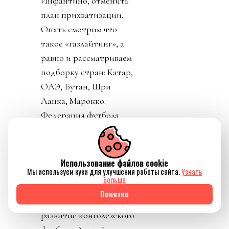
Инфантино, отменить
план прихватизации.
Опять смотрим что
такое «газлайтинг», а
равно и рассматриваем
подборку стран: Катар,
ОАЭ, Бутан, Шри
Ланка, Марокко.
Федерация футбола
Конго пришла тоже
уточнить, где за
поддержку Инфантино
Использование файлов cookie
Мы используем куки для улучшения работы сайта.
Узнать
им выдадут их взятку и
больше
поблагодарить лично
Понятно
товарища Инфантино за
развитие конголезского