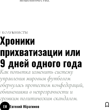
мошенничества.
КОЛУМНИСТЫ
Хроники
прихватизации или
9 дней одного года
Как попытка изменить систему
управления мировым футболом
обернулась протестом конфедераций,
обвинениями в непрозрачности и
громким политическим скандалом.
ЕИ
Евгений Ибрагимов