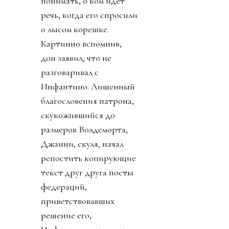
понимать, о ком идет
речь, когда его спросили
о лысом корешке.
Картинно вспомнив,
дон заявил, что не
разговаривал с
Инфантино. Лишенный
благословения патрона,
скукожившийся до
размеров Волдеморта,
Джанни, скуля, начал
репостить копирующие
текст друг друга посты
федераций,
приветствовавших
решение его,