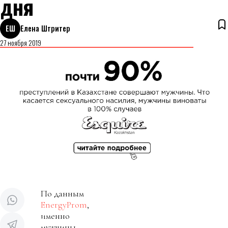
дня
ЕШ
Елена Штритер
27 ноября 2019
По данным
EnergyProm
,
именно
мужчины