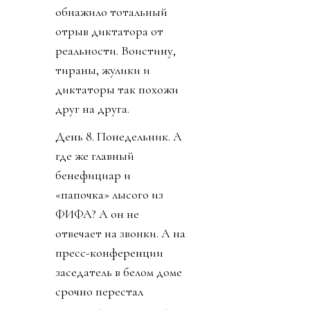
обнажило тотальный
отрыв диктатора от
реальности. Воистину,
тираны, жулики и
диктаторы так похожи
друг на друга.
День 8. Понедельник. А
где же главный
бенефициар и
«папочка» лысого из
ФИФА? А он не
отвечает на звонки. А на
пресс-конференции
заседатель в белом доме
срочно перестал