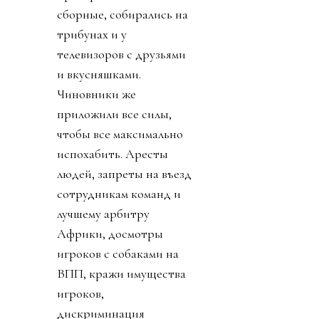
сборные, собирались на
трибунах и у
телевизоров с друзьями
и вкусняшками.
Чиновники же
приложили все силы,
чтобы все максимально
испохабить. Аресты
людей, запреты на въезд
сотрудникам команд и
лучшему арбитру
Африки, досмотры
игроков с собаками на
ВПП, кражи имущества
игроков,
дискриминация