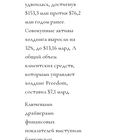
удвоилась, достигнув
$153,3 млн против $76,2
млн годом ранее.
Совокупные активы
холдинга выросли на
32%, до $13,16 млрд. А
общий объем
клиентских средств,
которыми управляет
холдинг Freedom,
составил $7,1 млрд.
Ключевыми
драйверами
финансовых
показателей выступили
банковское