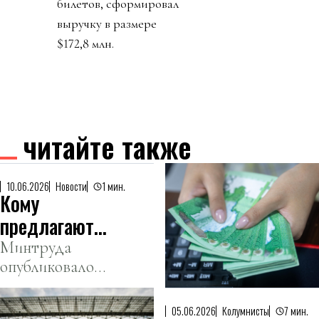
билетов, сформировал
выручку в размере
$172,8 млн.
читайте также
10.06.2026
Новости
1 мин.
Кому
предлагают
самые
Минтруда
опубликовало
высокие
данные за май
зарплаты в
Казахстане
05.06.2026
Колумнисты
7 мин.