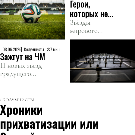
Герои,
которых не
будет на
Звёзды
мирового
Кубке мира
футбола,
(часть 2)
оставшиеся без
08.06.2026
Колумнисты
7 мин.
Зажгут на ЧМ
главного
турнира
11 новых звезд
грядущего
Кубка мира
КОЛУМНИСТЫ
Хроники
прихватизации или