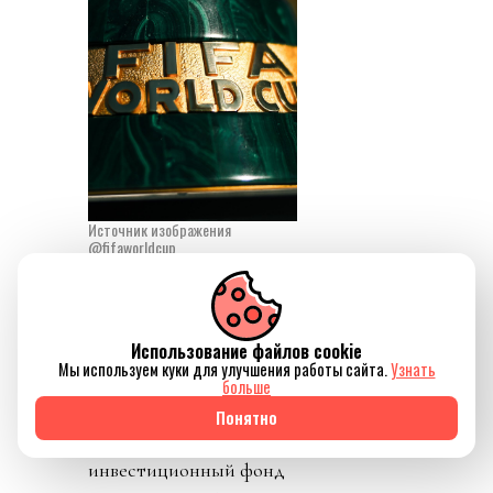
Источник изображения
@fifaworldcup
День 1. Инфантино
сбросил бомбу. У
некоммерческой
Использование файлов cookie
Мы используем куки для улучшения работы сайта.
Узнать
организации FIFA будет
больше
создана коммерческая
Понятно
«дочка» - частный
инвестиционный фонд