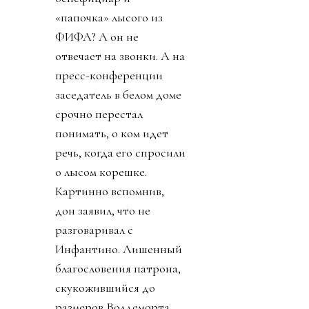
«папочка» лысого из
ФИФА? А он не
отвечает на звонки. А на
пресс-конференции
заседатель в белом доме
срочно перестал
понимать, о ком идет
речь, когда его спросили
о лысом корешке.
Картинно вспомнив,
дон заявил, что не
разговаривал с
Инфантино. Лишенный
благословения патрона,
скукожившийся до
размеров Волдеморта,