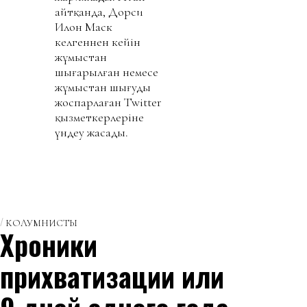
айтқанда, Дорси
Илон Маск
келгеннен кейін
жұмыстан
шығарылған немесе
жұмыстан шығуды
жоспарлаған Twitter
қызметкерлеріне
үндеу жасады.
КОЛУМНИСТЫ
Хроники
прихватизации или