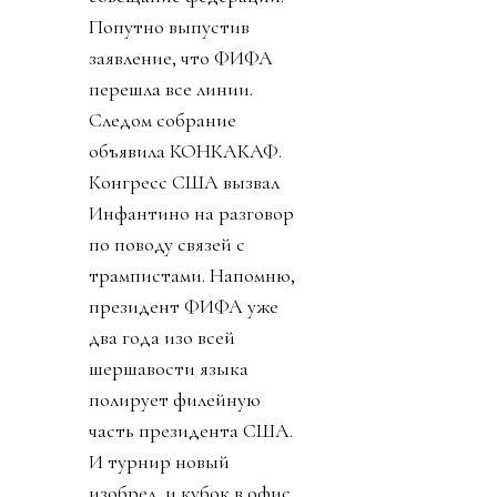
Попутно выпустив
заявление, что ФИФА
перешла все линии.
Следом собрание
объявила КОНКАКАФ.
Конгресс США вызвал
Инфантино на разговор
по поводу связей с
трампистами. Напомню,
президент ФИФА уже
два года изо всей
шершавости языка
полирует филейную
часть президента США.
И турнир новый
изобрел, и кубок в офис