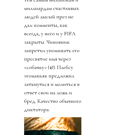
миллиардам счастливых
людей лысый през не
дал: комменты, как
всегда, у него и у FIFA
закрыты. Чиновник
запретил упоминать его
пресвятое имя через
«собачку» (@). Плебсу
эгоманьяк предложил
заткнуться и молиться в
ответ свои на ложь и
бред. Качество обычного
диктатора.