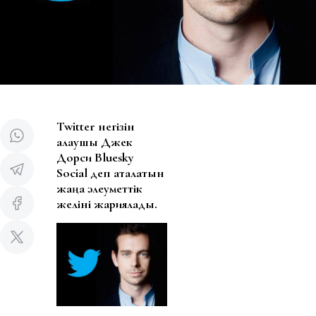
Twitter негізін
қалаушы Джек
Дорси Bluesky
Social деп аталатын
жаңа әлеуметтік
желіні жариялады.