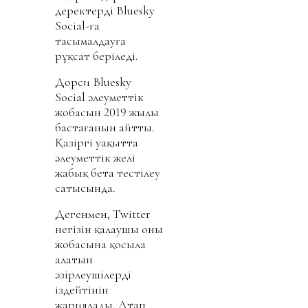
деректерді Bluesky
Social-ға
тасымалдауға
рұқсат беріледі.
Дорси Bluesky
Social әлеуметтік
жобасын 2019 жылы
бастағанын айтты.
Қазіргі уақытта
әлеуметтік желі
жабық бета тестілеу
сатысында.
Дегенмен, Twitter
негізін қалаушы оның
жобасына қосыла
алатын
әзірлеушілерді
іздейтінін
жариялады. Атап