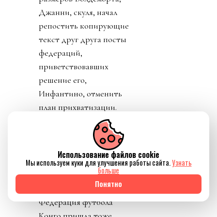
Джанни, скуля, начал
репостить копирующие
текст друг друга посты
федераций,
приветствовавших
решение его,
Инфантино, отменить
план прихватизации.
Опять смотрим что
такое «газлайтинг», а
равно и рассматриваем
Использование файлов cookie
подборку стран: Катар,
Мы используем куки для улучшения работы сайта.
Узнать
больше
ОАЭ, Бутан, Шри
Понятно
Ланка, Марокко.
Федерация футбола
Конго пришла тоже