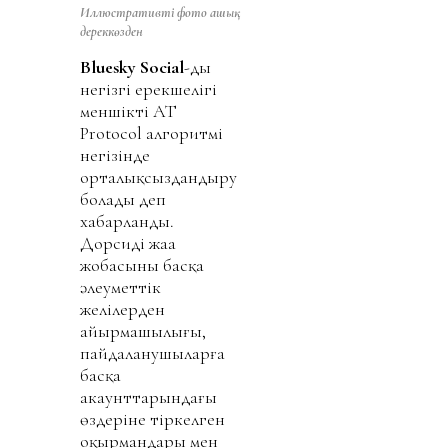
Иллюстративті фото ашық
дереккөзден
Bluesky Social
-дың
негізгі ерекшелігі
меншікті AT
Protocol алгоритмі
негізінде
орталықсыздандыру
болады деп
хабарланды.
Дорсидің жаңа
жобасының басқа
әлеуметтік
желілерден
айырмашылығы,
пайдаланушыларға
басқа
акаунттарындағы
өздеріне тіркелген
оқырмандары мен