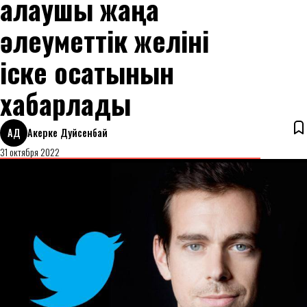
қалаушы жаңа
әлеуметтік желіні
іске қосатынын
хабарлады
АД
Акерке Дуйсенбай
31 октября 2022