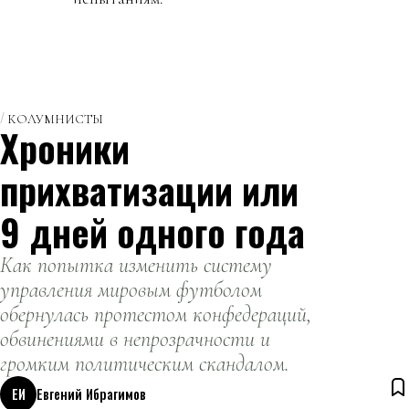
КОЛУМНИСТЫ
Хроники
прихватизации или
9 дней одного года
Как попытка изменить систему
управления мировым футболом
обернулась протестом конфедераций,
обвинениями в непрозрачности и
громким политическим скандалом.
ЕИ
Евгений Ибрагимов