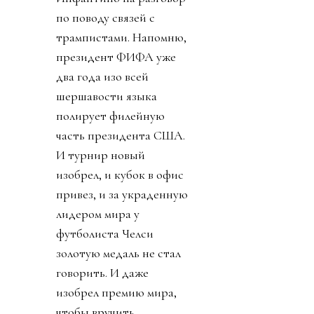
по поводу связей с
трампистами. Напомню,
президент ФИФА уже
два года изо всей
шершавости языка
полирует филейную
часть президента США.
И турнир новый
изобрел, и кубок в офис
привез, и за украденную
лидером мира у
футболиста Челси
золотую медаль не стал
говорить. И даже
изобрел премию мира,
чтобы вручить