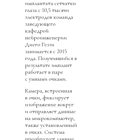
имплантата сетчатки
глаза с 10,5 тысячи
электродов команда
заведующего
кафедрой
нейроинженерии
Диего Геззи
занимается с 2015
года. Получившийся в
результате имплант
работает в паре
с умными очками.
Камера, встроенная
в очки, фиксирует
изображение вокруг
и отправляет данные
на микрокомпьютер,
также установленный
в очках. Система
преобразует данные