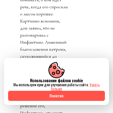
речь, когда его спросили
о лысом корешке.
Картинно вспомнив,
дон заявил, что не
разговаривал с
Инфантино. Лишенный
благословения патрона,
скукожившийся до
размеров Волдеморта,
Джанни, скуля, начал
репостить копирующие
Использование файлов cookie
текст друг друга посты
Мы используем куки для улучшения работы сайта.
Узнать
больше
федераций,
Понятно
приветствовавших
решение его,
Инфантино, отменить