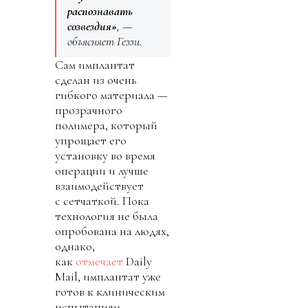
распознавать
созвездия»
, —
объясняет Геззи.
Сам имплантат
сделан из очень
гибкого материала —
прозрачного
полимера, который
упрощает его
установку во время
операции и лучше
взаимодействует
с сетчаткой. Пока
технология не была
опробована на людях,
однако,
как
отмечает
Daily
Mail, имплантат уже
готов к клиническим
испытаниям.