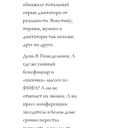
обнажило тотальный
отрыв диктатора от
реальности. Воистину,
тираны, жулики и
диктаторы так похожи
друг на друга.
День 8. Понедельник. А
где же главный
бенефициар и
«папочка» лысого из
ФИФА? А он не
отвечает на звонки. А на
пресс-конференции
заседатель в белом доме
срочно перестал
понимать, о ком идет