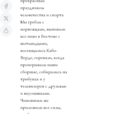
прекрасным
праздником
человечества и спорта.
Мы гребли с
норвежцами, выпивали
все пиво в Бостоне с
шотландцами,
восхищались Кабо-
Верде, горевали, когда
проигрывали наши
сборные, собирались на
трибунах и у
телевизоров с друзьями
и вкусняшками.
Чиновники же
приложили все силы,