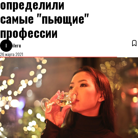
определили
самые "пьющие"
профессии
I
ileru
26 марта 2021