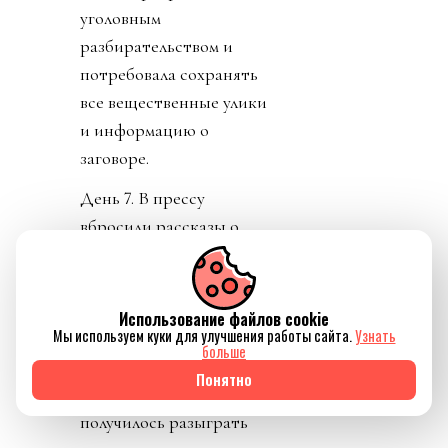
уголовным
разбирательством и
потребовала сохранять
все вещественные улики
и информацию о
заговоре.
День 7. В прессу
вбросили рассказы о
том, как Инфантино
буллили в детстве.
Публика восприняла как
Использование файлов cookie
Мы используем куки для улучшения работы сайта.
Узнать
должно. «Жаль тебя.
больше
Теперь проваливай». У
Понятно
тирана не только не
получилось разыграть