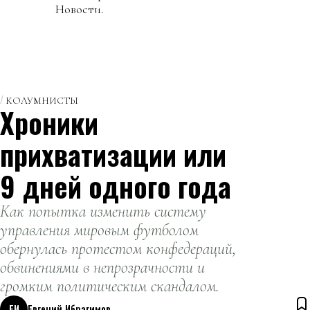
Новости.
КОЛУМНИСТЫ
Хроники
прихватизации или
9 дней одного года
Как попытка изменить систему
управления мировым футболом
обернулась протестом конфедераций,
обвинениями в непрозрачности и
громким политическим скандалом.
ЕИ
Евгений Ибрагимов