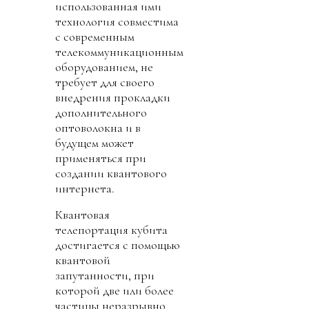
использованная ими
технология совместима
с современным
телекоммуникационным
оборудованием, не
требует для своего
внедрения прокладки
дополнительного
оптоволокна и в
будущем может
применяться при
создании квантового
интернета.
Квантовая
телепортация кубита
достигается с помощью
квантовой
запутанности, при
которой две или более
частицы неразрывно