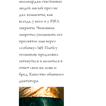
миллиардам счастливых
людей лысый през не
дал: комменты, как
всегда, у него и у FIFA
закрыты. Чиновник
запретил упоминать его
пресвятое имя через
«собачку» (@). Плебсу
эгоманьяк предложил
заткнуться и молиться в
ответ свои на ложь и
бред. Качество обычного
диктатора.