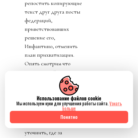
репостить копирующие
текст друг друга посты
федераций,
приветствовавших
решение его,
Инфантино, отменить
план прихватизации.
Опять смотрим что
такое «газлайтинг», а
равно и рассматриваем
подборку стран: Катар,
ОАЭ, Бутан, Шри
Использование файлов cookie
Мы используем куки для улучшения работы сайта.
Узнать
Ланка, Марокко.
больше
Федерация футбола
Понятно
Конго пришла тоже
уточнить, где за