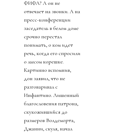
ФИФА? А он не
отвечает на звонки. А на
пресс-конференции
заседатель в белом доме
срочно перестал
понимать, о ком идет
речь, когда его спросили
о лысом корешке.
Картинно вспомнив,
дон заявил, что не
разговаривал с
Инфантино. Лишенный
благословения патрона,
скукожившийся до
размеров Волдеморта,
Джанни, скуля, начал