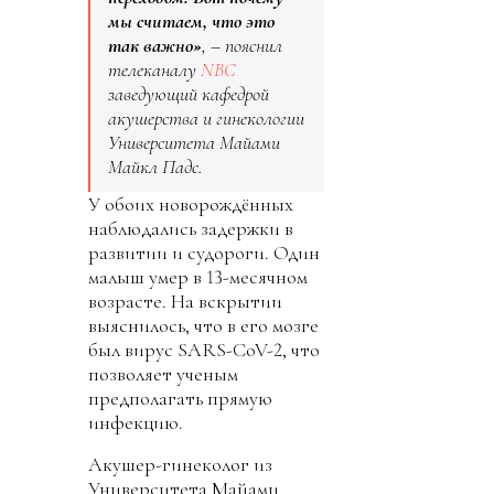
мы считаем, что это
так важно»
, – пояснил
телеканалу
NBC
заведующий кафедрой
акушерства и гинекологии
Университета Майами
Майкл Падс.
У обоих новорождённых
наблюдались задержки в
развитии и судороги. Один
малыш умер в 13-месячном
возрасте. На вскрытии
выяснилось, что в его мозге
был вирус SARS-CoV-2, что
позволяет ученым
предполагать прямую
инфекцию.
Акушер-гинеколог из
Университета Майами