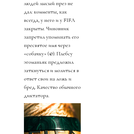
людей лысый през не
дал: комменты, как
всегда, у него и у FIFA
закрыты. Чиновник
запретил упоминать его
пресвятое имя через
«собачку» (@). Плебсу
эгоманьяк предложил
заткнуться и молиться в
ответ свои на ложь и
бред. Качество обычного
диктатора.