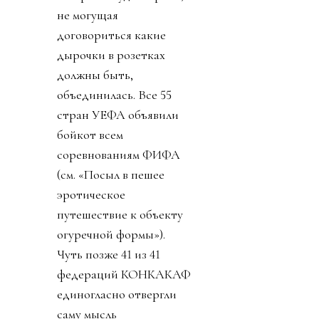
не могущая
договориться какие
дырочки в розетках
должны быть,
объединилась. Все 55
стран УЕФА объявили
бойкот всем
соревнованиям ФИФА
(см. «Посыл в пешее
эротическое
путешествие к объекту
огуречной формы»).
Чуть позже 41 из 41
федераций КОНКАКАФ
единогласно отвергли
саму мысль