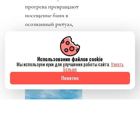
прогрева превращают
посещение бани в
осознанный ритуал,
который помогает не
только восстановить
силы, но и ненадолго
Использование файлов cookie
отключиться от
Мы используем куки для улучшения работы сайта.
Узнать
привычного ритма
больше
жизни.
Понятно
Источник изображения
AQBOZAT