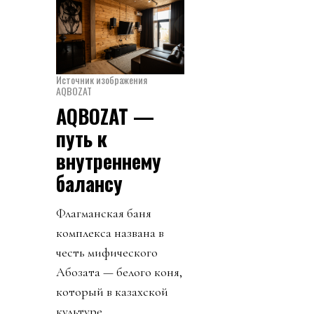
Источник изображения
AQBOZAT
AQBOZAT —
путь к
внутреннему
балансу
Флагманская баня
комплекса названа в
честь мифического
Ақбозата — белого коня,
который в казахской
культуре