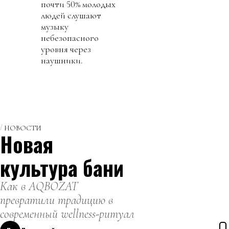
почти 50% молодых
людей слушают
музыку
небезопасного
уровня через
наушники.
НОВОСТИ
Новая
культура бани
Как в AQBOZAT
превратили традицию в
современный wellness-ритуал