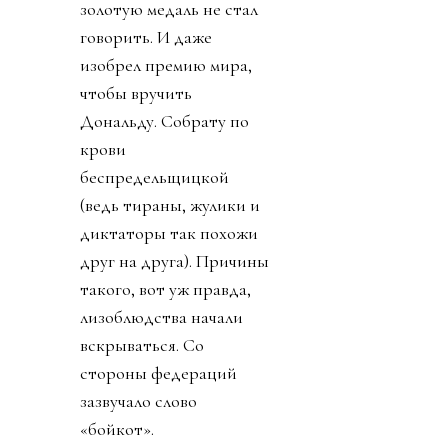
золотую медаль не стал
говорить. И даже
изобрел премию мира,
чтобы вручить
Дональду. Собрату по
крови
беспредельщицкой
(ведь тираны, жулики и
диктаторы так похожи
друг на друга). Причины
такого, вот уж правда,
лизоблюдства начали
вскрываться. Со
стороны федераций
зазвучало слово
«бойкот».