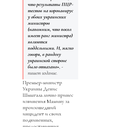
что результаты ПЦР-
тестов на коронавирус
у обоих украинских
министров
(напомним, что посол
имеет ранг министра)
являются
поддельными. И, мягко
говоря, в рандеву
украинской стороне
было отказано»
, -
пишет издание.
Премьер-министр
Украины Денис
Шмыгаль лично принес
извинения Мамину за
произошедший
инцидент и своих
подчиненных,
предоставивших