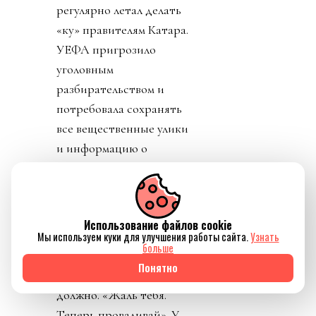
регулярно летал делать
«ку» правителям Катара.
УЕФА пригрозило
уголовным
разбирательством и
потребовала сохранять
все вещественные улики
и информацию о
заговоре.
День 7. В прессу
вбросили рассказы о
Использование файлов cookie
том, как Инфантино
Мы используем куки для улучшения работы сайта.
Узнать
больше
буллили в детстве.
Понятно
Публика восприняла как
должно. «Жаль тебя.
Теперь проваливай». У