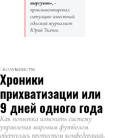
торгуют»,
-
прокомментировал
ситуацию известный
одесский журналист
Юрий Ткачев.
КОЛУМНИСТЫ
Хроники
прихватизации или
9 дней одного года
Как попытка изменить систему
управления мировым футболом
обернулась протестом конфедераций,