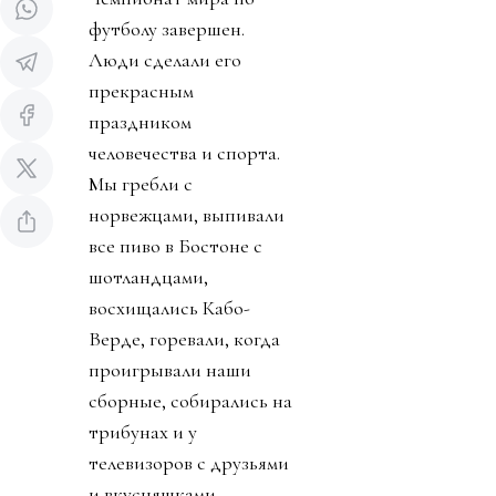
футболу завершен.
Люди сделали его
прекрасным
праздником
человечества и спорта.
Мы гребли с
норвежцами, выпивали
все пиво в Бостоне с
шотландцами,
восхищались Кабо-
Верде, горевали, когда
проигрывали наши
сборные, собирались на
трибунах и у
телевизоров с друзьями
и вкусняшками.