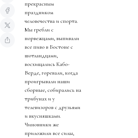
прекрасным
праздником
человечества и спорта.
Мы гребли с
норвежцами, выпивали
все пиво в Бостоне с
шотландцами,
восхищались Кабо-
Верде, горевали, когда
проигрывали наши
сборные, собирались на
трибунах и у
телевизоров с друзьями
и вкусняшками.
Чиновники же
приложили все силы,