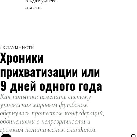
солдат удастся
спасти.
КОЛУМНИСТЫ
Хроники
прихватизации или
9 дней одного года
Как попытка изменить систему
управления мировым футболом
обернулась протестом конфедераций,
обвинениями в непрозрачности и
громким политическим скандалом.