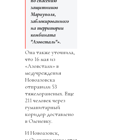
по спасению
защитников
Мариуполя,
заблокированного
на территории
комбината
"Азовсталь"».
Она также уточнила,
что 16 мая из
«Азовстали» в
медучреждения
Новоазовска
отправили 53
тяжелораненых. Еще
211 человек через
гуманитарный
коридор доставлено
в Оленевку.
И Новоазовск,
и Оленевка находятся