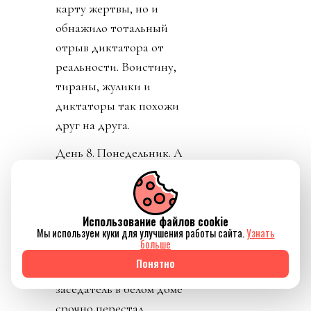
карту жертвы, но и
обнажило тотальный
отрыв диктатора от
реальности. Воистину,
тираны, жулики и
диктаторы так похожи
друг на друга.
День 8. Понедельник. А
где же главный
бенефициар и
«папочка» лысого из
Использование файлов cookie
ФИФА? А он не
Мы используем куки для улучшения работы сайта.
Узнать
больше
отвечает на звонки. А на
Понятно
пресс-конференции
заседатель в белом доме
срочно перестал