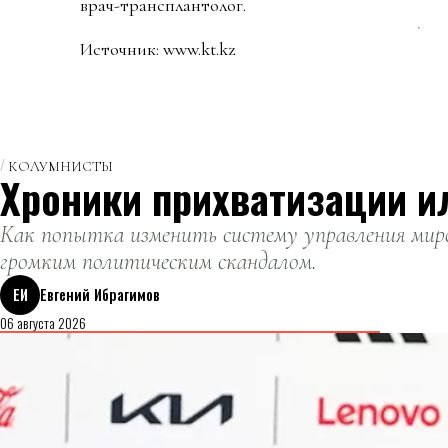
врач-трансплантолог.
Источник: www.kt.kz
КОЛУМНИСТЫ
Хроники прихватизации и
Как попытка изменить систему управления миро
громким политическим скандалом.
ЕИ
Евгений Ибрагимов
06 августа 2026