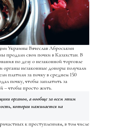
ции Украины Вячеслав Аброськин
ны продали свои почки в Казахстан. В
вания по делу о незаконной торговле
вои органы незаконные доноры получали
ели платили за почку в среднем 150
одал почку, чтобы заплатить за
й – чтобы просто жить.
ики органов, а вообще за всем этим
ость, которая наживается на
ричастных к преступлениям, в том числе