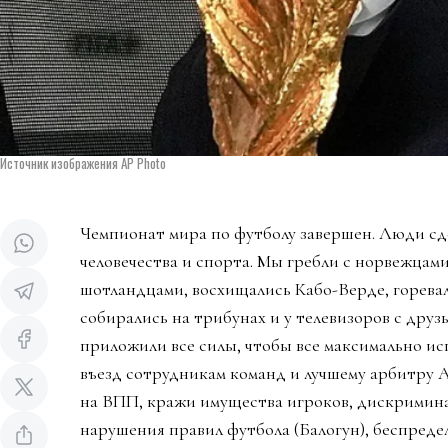
Источник изображения AP Photo
Чемпионат мира по футболу завершен. Люди сд
человечества и спорта. Мы гребли с норвежцами
шотландцами, восхищались Кабо-Верде, горева
собирались на трибунах и у телевизоров с дру
приложили все силы, чтобы все максимально ис
въезд сотрудникам команд и лучшему арбитру 
на ВПП, кражи имущества игроков, дискримин
нарушения правил футбола (Балогун), беспредел