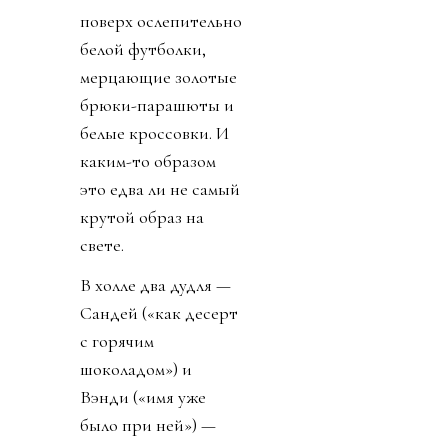
поверх ослепительно
белой футболки,
мерцающие золотые
брюки-парашюты и
белые кроссовки. И
каким-то образом
это едва ли не самый
крутой образ на
свете.
В холле два дудля —
Сандей («как десерт
с горячим
шоколадом») и
Вэнди («имя уже
было при ней») —