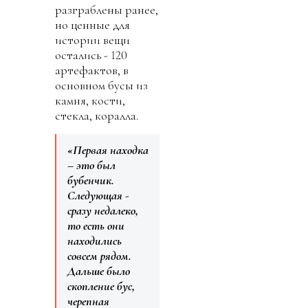
разграблены ранее,
но ценные для
истории вещи
остались - 120
артефактов, в
основном бусы из
камня, кости,
стекла, коралла.
«Первая находка
– это был
бубенчик.
Следующая -
сразу недалеко,
то есть они
находились
совсем рядом.
Дальше было
скопление бус,
черепная