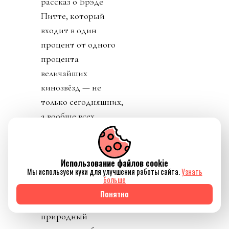
рассказ о Брэде
Питте, который
входит в один
процент от одного
процента
величайших
кинозвёзд — не
только сегодняшних,
а вообще всех
времён, по какой
угодно шкале:
чистый талант,
Использование файлов cookie
Мы используем куки для улучшения работы сайта.
Узнать
суммарные
больше
заработки, красота,
Понятно
кассовые сборы,
природный