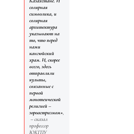
Казахстане. И
солярная
символика, и
солярная
архитектура
указывают на
то, что перед
нами
кангюйский
храм. И, скорее
всего, здесь
отправляли
культы,
связанные с
первой
монотеической
религией –
зороастризмом»
,
– сказал
профессор
ЮКГПУ