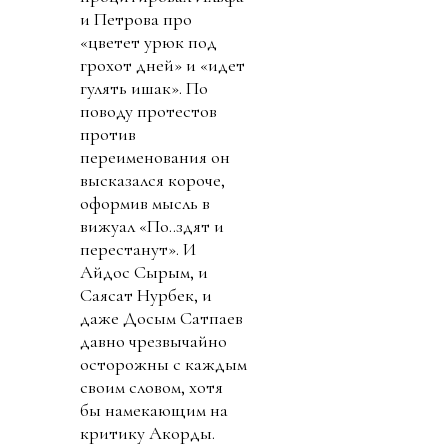
и Петрова про
«цветет урюк под
грохот дней» и «идет
гулять ишак». По
поводу протестов
против
переименования он
высказался короче,
оформив мысль в
вижуал «По..здят и
перестанут». И
Айдос Сырым, и
Саясат Нурбек, и
даже Досым Сатпаев
давно чрезвычайно
осторожны с каждым
своим словом, хотя
бы намекающим на
критику Акорды.