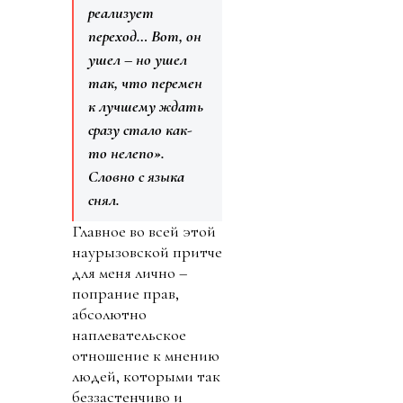
реализует
переход… Вот, он
ушел – но ушел
так, что перемен
к лучшему ждать
сразу стало как-
то нелепо».
Словно с языка
снял.
Главное во всей этой
наурызовской притче
для меня лично –
попрание прав,
абсолютно
наплевательское
отношение к мнению
людей, которыми так
беззастенчиво и