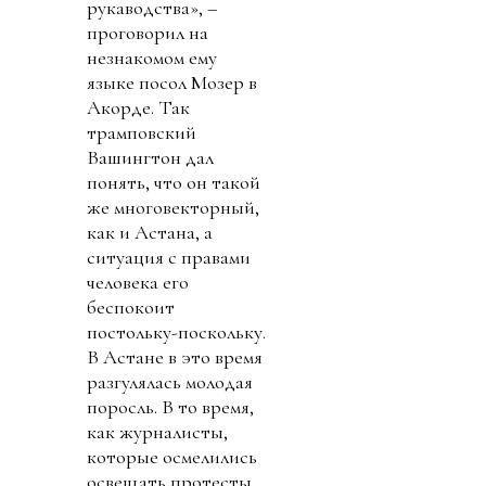
рукаводства», –
проговорил на
незнакомом ему
языке посол Мозер в
Акорде. Так
трамповский
Вашингтон дал
понять, что он такой
же многовекторный,
как и Астана, а
ситуация с правами
человека его
беспокоит
постольку-поскольку.
В Астане в это время
разгулялась молодая
поросль. В то время,
как журналисты,
которые осмелились
освещать протесты