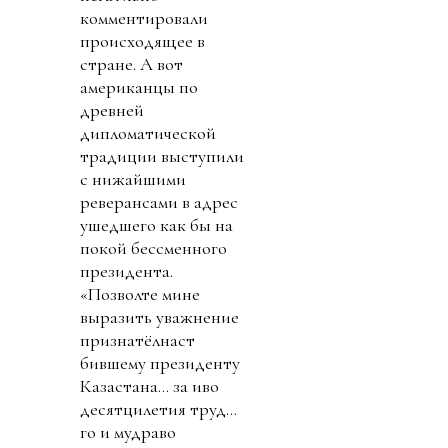
комментировали
происходящее в
стране. А вот
американцы по
древней
дипломатической
традиции выступили
с нижайшими
реверансами в адрес
ушедшего как бы на
покой бессменного
президента.
«Позволте мине
выразить уважнение
признатёлнаст
бившему президенту
Казастана… за иво
десятцилетия труд…
го и мудраво