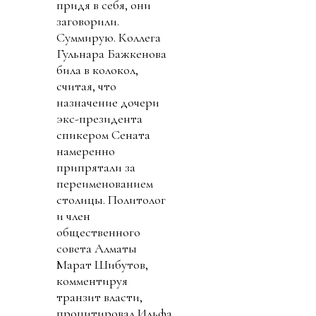
придя в себя, они
заговорили.
Суммирую. Коллега
Гульнара Бажкенова
била в колокол,
считая, что
назначение дочери
экс-президента
спикером Сената
намеренно
припрятали за
переименованием
столицы. Политолог
и член
общественного
совета Алматы
Марат Шибутов,
комментируя
транзит власти,
процитировал Ильфа