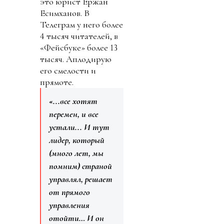
это юрист Ержан
Есимханов. В
Телеграм у него более
4 тысяч читателей, в
«Фейсбуке» более 13
тысяч. Аплодирую
его смелости и
прямоте.
«...все хотят
перемен, и все
устали... И тут
лидер, который
(много лет, мы
помним) страной
управлял, решает
от прямого
управления
отойти… И он