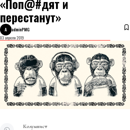
«Поп@#дят и
перестанут»
A
adminPMG
03 апреля 2019
Колумнист