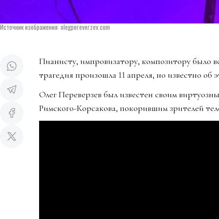
Источник изображения: olegpereverzev.com
Пианисту, импровизатору, композитору было вс
трагедия произошла 11 апреля, но известно об э
Олег Переверзев был известен своим виртуозн
Римского-Корсакова, покорившим зрителей тел