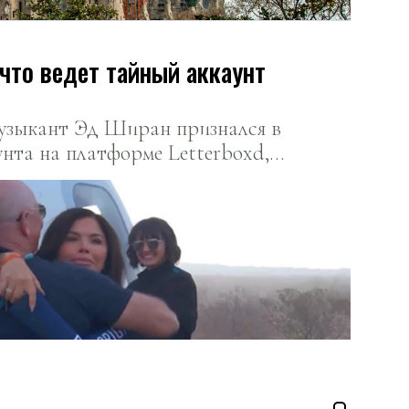
что ведет тайный аккаунт
узыкант Эд Ширан признался в
унта на платформе Letterboxd,
печатлениями о просмотренных