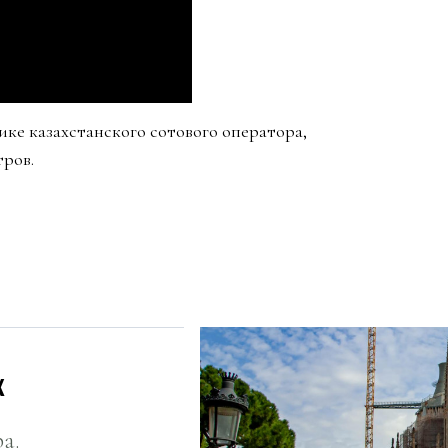
ике казахстанского сотового оператора,
тров.
х
а.