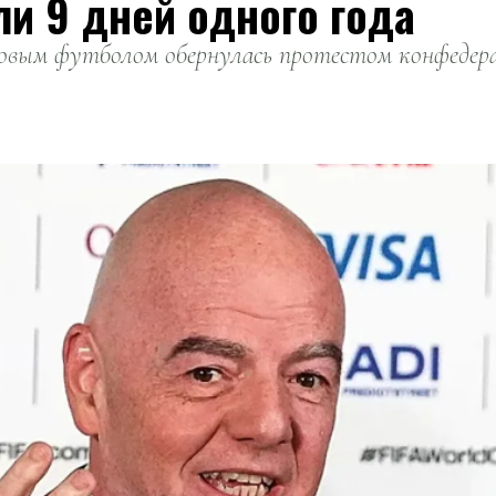
ли 9 дней одного года
вым футболом обернулась протестом конфедерац