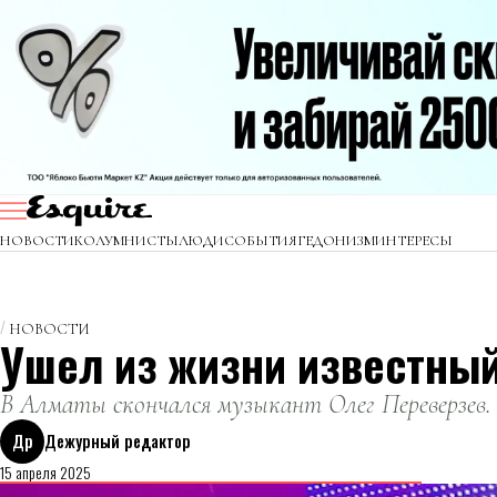
НОВОСТИ
КОЛУМНИСТЫ
ЛЮДИ
СОБЫТИЯ
ГЕДОНИЗМ
ИНТЕРЕСЫ
НОВОСТИ
Ушел из жизни известный
В Алматы скончался музыкант Олег Переверзев.
Др
Дежурный редактор
15 апреля 2025