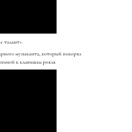
є талант».
арного музыканта, который покорял
спиной к клавишам рояля.