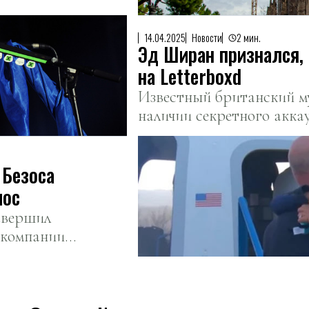
14.04.2025
Новости
2 мин.
Эд Ширан признался, 
на Letterboxd
Известный британский м
наличии секретного акка
где он делится своими в
фильмах
 Безоса
мос
авершил
 компании
.