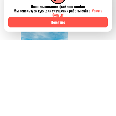
Использование файлов cookie
отключиться от
Мы используем куки для улучшения работы сайта.
Узнать
привычного ритма
больше
жизни.
Понятно
Источник изображения
AQBOZAT
Сегодня баня всё
меньше ассоциируется
исключительно с
традицией или
способом провести
выходной. Она