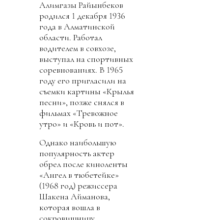
Алимгазы Райынбеков
родился 1 декабря 1936
года в Алматинской
области. Работал
водителем в совхозе,
выступал на спортивных
соревнованиях. В 1965
году его пригласили на
съемки картины «Крылья
песни», позже снялся в
фильмах «Тревожное
утро» и «Кровь и пот».
Однако наибольшую
популярность актер
обрел после киноленты
«Ангел в тюбетейке»
(1968 год) режиссера
Шакена Айманова,
которая вошла в
сокровищницу