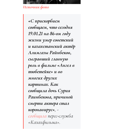
Источник фото
«С прискорбием
сообщаем, что сегодня
19.01.21 на 86-ом году
жизни умер советский
и казахстанский актёр
Алимгазы Райнбеков,
сыгравший главную
роль в фильме «Ангел в
тюбетейке» и во
многих других
картинах. Как
сообщила дочь Сурия
Раинбекова, причиной
смерти актера стал
коронавирус»
, -
сообщила
персс-служба
«Казахфильма».