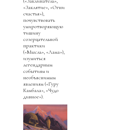
(«Заклинатель»,
«Заклятие», «Огни
счастья»),
почувствовать
умиротворяющую
тишину
созерцательной
практики
(«Мысль», «Лама»),
изумиться
легендарным
событиям и
необъяснимым
явлениям («Гуру
Камбала», «Чудо
дивное»).