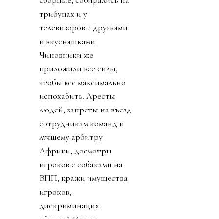
сборные, собирались на
трибунах и у
телевизоров с друзьями
и вкусняшками.
Чиновники же
приложили все силы,
чтобы все максимально
испохабить. Аресты
людей, запреты на въезд
сотрудникам команд и
лучшему арбитру
Африки, досмотры
игроков с собаками на
ВПП, кражи имущества
игроков,
дискриминация