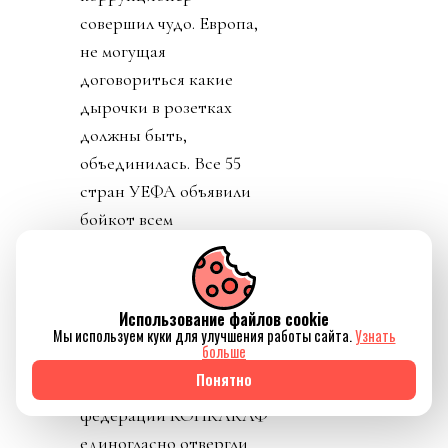
совершил чудо. Европа,
не могущая
договориться какие
дырочки в розетках
должны быть,
объединилась. Все 55
стран УЕФА объявили
бойкот всем
соревнованиям ФИФА
(см. «Посыл в пешее
эротическое
Использование файлов cookie
путешествие к объекту
Мы используем куки для улучшения работы сайта.
Узнать
больше
огуречной формы»).
Понятно
Чуть позже 41 из 41
федераций КОНКАКАФ
единогласно отвергли