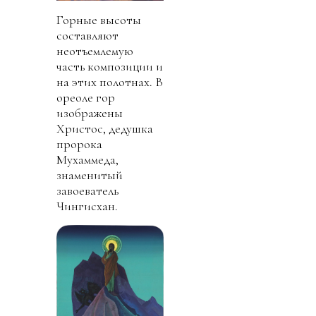
Горные высоты
составляют
неотъемлемую
часть композиции и
на этих полотнах. В
ореоле гор
изображены
Христос, дедушка
пророка
Мухаммеда,
знаменитый
завоеватель
Чингисхан.