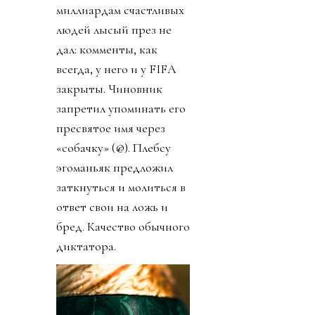
миллиардам счастливых
людей лысый през не
дал: комменты, как
всегда, у него и у FIFA
закрыты. Чиновник
запретил упоминать его
пресвятое имя через
«собачку» (@). Плебсу
эгоманьяк предложил
заткнуться и молиться в
ответ свои на ложь и
бред. Качество обычного
диктатора.