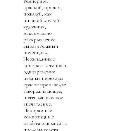
темперной
краской, причем,
пожалуй, как
никакой другой
художник,
максимально
раскрывает ее
выразительный
потенциал.
Неожиданные
контрасты тонов и
одновременно
нежные переходы
красок производят
завораживающее,
почти магическое
впечатление.
Панорамные
композиции с
разбегающимися за
пределы холста