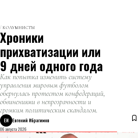
КОЛУМНИСТЫ
Хроники
прихватизации или
9 дней одного года
Как попытка изменить систему
управления мировым футболом
обернулась протестом конфедераций,
обвинениями в непрозрачности и
громким политическим скандалом.
ЕИ
Евгений Ибрагимов
06 августа 2026