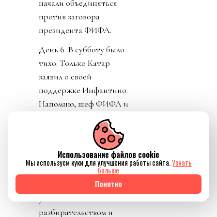
начали объединяться
против заговора
президента ФИФА.
День 6. В субботу было
тихо. Только Катар
заявил о своей
поддержке Инфантино.
Напомню, шеф ФИФА и
чемпионат у них провел,
и на их джете летал по
всему свету, и лично
Использование файлов cookie
регулярно летал делать
Мы используем куки для улучшения работы сайта.
Узнать
больше
«ку» правителям Катара.
Понятно
УЕФА пригрозило
уголовным
разбирательством и