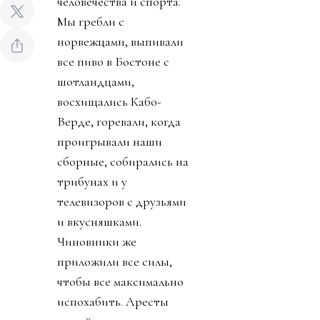
человечества и спорта.
Мы гребли с
норвежцами, выпивали
все пиво в Бостоне с
шотландцами,
восхищались Кабо-
Верде, горевали, когда
проигрывали наши
сборные, собирались на
трибунах и у
телевизоров с друзьями
и вкусняшками.
Чиновники же
приложили все силы,
чтобы все максимально
испохабить. Аресты