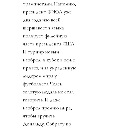
трампистами. Напомню,
президент ФИФА уже
два года изо всей
шершавости языка
полирует филейную
часть президента США.
И турнир новый
изобрел, и кубок в офис
привез, и за украденную
лидером мира у
футболиста Челси
золотую медаль не стал
говорить. И даже
изобрел премию мира,
чтобы вручить
Дональду. Собрату по