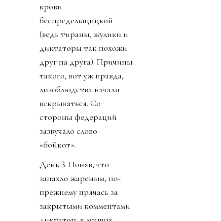
крови
беспредельщицкой
(ведь тираны, жулики и
диктаторы так похожи
друг на друга). Причины
такого, вот уж правда,
лизоблюдства начали
вскрываться. Со
стороны федераций
зазвучало слово
«бойкот».
День 3. Поняв, что
запахло жареным, по-
прежнему прячась за
закрытыми комментами
диктатор, в лучших