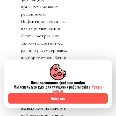
приветствовавших
решение его,
Инфантино, отменить
план прихватизации.
Опять смотрим что
такое «газлайтинг», а
равно и рассматриваем
подборку стран: Катар,
ОАЭ, Бутан, Шри
Ланка, Марокко.
Федерация футбола
Использование файлов cookie
Конго пришла тоже
Мы используем куки для улучшения работы сайта.
Узнать
больше
уточнить, где за
Понятно
поддержку Инфантино
им выдадут их взятку и
поблагодарить лично