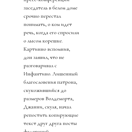
заседатель в белом доме
срочно перестал
понимать, о ком идет
речь, когда его спросили
о лысом корешке.
Картинно вспомнив,
дон заявил, что не
разговаривал с
Инфантино. Лишенный
благословения патрона,
скукожившийся до
размеров Волдеморта,
Джанни, скуля, начал
репостить копирующие
текст друг друга посты
федераций,