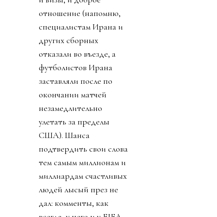
отношение (напомню,
специалистам Ирана и
других сборных
отказали во въезде, а
футболистов Ирана
заставляли после по
окончании матчей
незамедлительно
улетать за пределы
США). Шанса
подтвердить свои слова
тем самым миллионам и
миллиардам счастливых
людей лысый през не
дал: комменты, как
всегда, у него и у FIFA