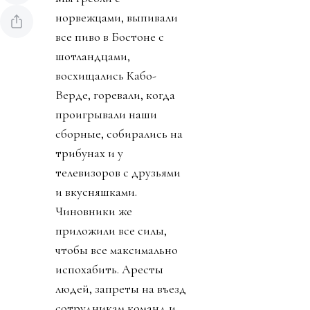
норвежцами, выпивали
все пиво в Бостоне с
шотландцами,
восхищались Кабо-
Верде, горевали, когда
проигрывали наши
сборные, собирались на
трибунах и у
телевизоров с друзьями
и вкусняшками.
Чиновники же
приложили все силы,
чтобы все максимально
испохабить. Аресты
людей, запреты на въезд
сотрудникам команд и