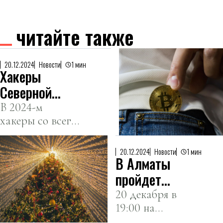
читайте также
20.12.2024
Новости
1 мин
Хакеры
Северной
Кореи украли
В 2024-м
хакеры со всего
$1,3 млрд в
мира украли
криптовалюте
криптовалюту
в этом году
20.12.2024
Новости
1 мин
В Алматы
на общую сумму
2,2 млрд
пройдет
долларов.
церемония
20 декабря в
19:00 на
зажжения
площади Абая