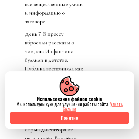
все вещественные улики
и информацию о
заговоре.
День 7. В прессу
вбросили рассказы о
том, как Инфантино
буллили в детстве.
Публика восприняла как
должно. «Жаль тебя.
Теперь проваливай». У
тирана не только не
Использование файлов cookie
получилось разыграть
Мы используем куки для улучшения работы сайта.
Узнать
больше
карту жертвы, но и
Понятно
обнажило тотальный
отрыв диктатора от
реальности. Воистину,