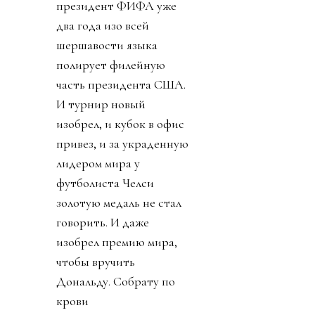
президент ФИФА уже
два года изо всей
шершавости языка
полирует филейную
часть президента США.
И турнир новый
изобрел, и кубок в офис
привез, и за украденную
лидером мира у
футболиста Челси
золотую медаль не стал
говорить. И даже
изобрел премию мира,
чтобы вручить
Дональду. Собрату по
крови