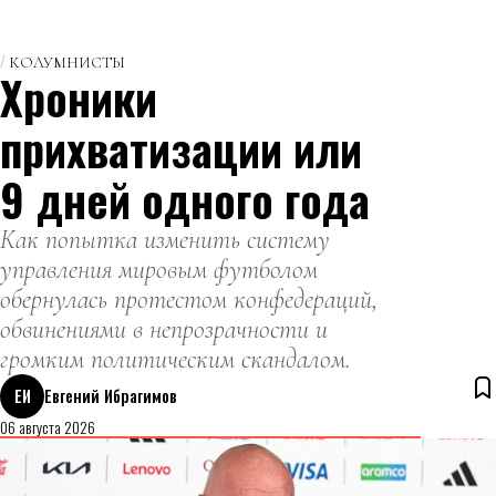
главной елки
22-метровая
города
красавица
КОЛУМНИСТЫ
Хроники
украсит
мегаполис и
прихватизации или
подарит
горожанам
9 дней одного года
праздничное
настроение.
Как попытка изменить систему
управления мировым футболом
обернулась протестом конфедераций,
обвинениями в непрозрачности и
громким политическим скандалом.
ЕИ
Евгений Ибрагимов
06 августа 2026