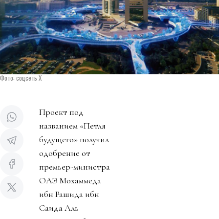
Фото: соцсеть Х
Проект под
названием «Петля
будущего» получил
одобрение от
премьер-министра
ОАЭ Мохаммеда
ибн Рашида ибн
Саида Аль