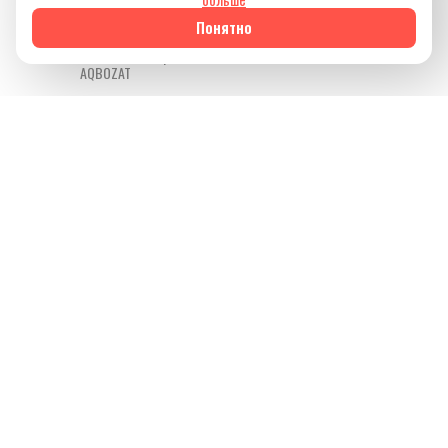
жизни.
Понятно
Источник изображения
AQBOZAT
Сегодня баня всё
меньше ассоциируется
исключительно с
традицией или
способом провести
выходной. Она
становится частью
культуры осознанного