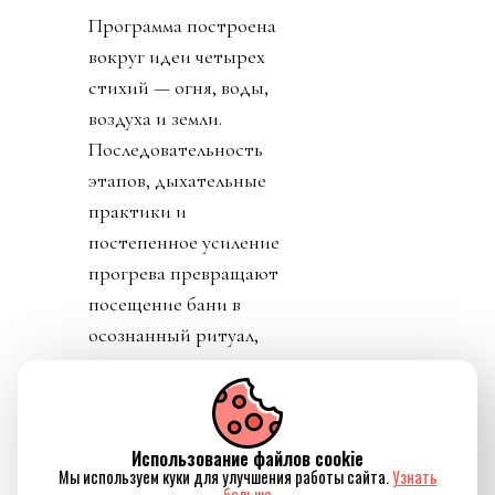
Программа построена
вокруг идеи четырех
стихий — огня, воды,
воздуха и земли.
Последовательность
этапов, дыхательные
практики и
постепенное усиление
прогрева превращают
посещение бани в
осознанный ритуал,
который помогает не
только восстановить
силы, но и ненадолго
Использование файлов cookie
отключиться от
Мы используем куки для улучшения работы сайта.
Узнать
привычного ритма
больше