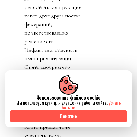
репостить копирующие
текст друг друга посты
федераций,
приветствовавших
решение его,
Инфантино, отменить
план прихватизации.
Опять смотрим что
такое «газлайтинг», а
равно и рассматриваем
подборку стран: Катар,
Использование файлов cookie
ОАЭ, Бутан, Шри
Мы используем куки для улучшения работы сайта.
Узнать
больше
Ланка, Марокко.
Понятно
Федерация футбола
Конго пришла тоже
уточнить, где за