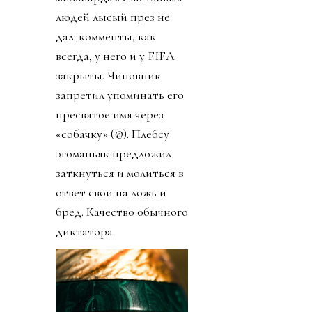
людей лысый през не
дал: комменты, как
всегда, у него и у FIFA
закрыты. Чиновник
запретил упоминать его
пресвятое имя через
«собачку» (@). Плебсу
эгоманьяк предложил
заткнуться и молиться в
ответ свои на ложь и
бред. Качество обычного
диктатора.