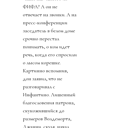
ФИФА? А он не
отвечает на звонки. А на
пресс-конференции
заседатель в белом доме
срочно перестал
понимать, о ком идет
речь, когда его спросили
о лысом корешке.
Картинно вспомнив,
дон заявил, что не
разговаривал с
Инфантино. Лишенный
благословения патрона,
скукожившийся до
размеров Волдеморта,
Джанни, скуля, начал