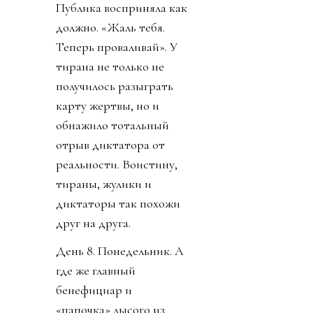
Публика восприняла как
должно. «Жаль тебя.
Теперь проваливай». У
тирана не только не
получилось разыграть
карту жертвы, но и
обнажило тотальный
отрыв диктатора от
реальности. Воистину,
тираны, жулики и
диктаторы так похожи
друг на друга.
День 8. Понедельник. А
где же главный
бенефициар и
«папочка» лысого из